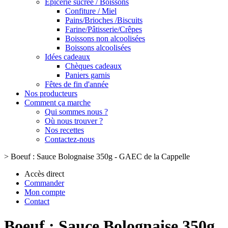
Epicerie sucrée / Boissons
Confiture / Miel
Pains/Brioches /Biscuits
Farine/Pâtisserie/Crêpes
Boissons non alcoolisées
Boissons alcoolisées
Idées cadeaux
Chèques cadeaux
Paniers garnis
Fêtes de fin d'année
Nos producteurs
Comment ça marche
Qui sommes nous ?
Où nous trouver ?
Nos recettes
Contactez-nous
>
Boeuf : Sauce Bolognaise 350g - GAEC de la Cappelle
Accès direct
Commander
Mon compte
Contact
Boeuf : Sauce Bolognaise 350g