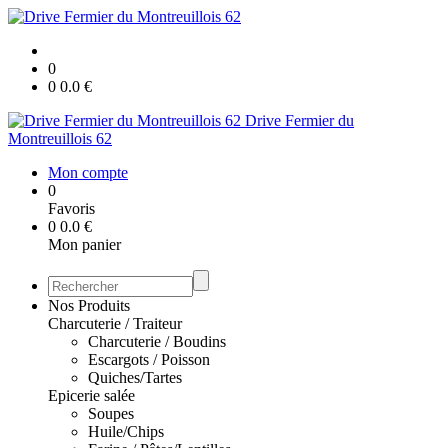
0
0
0.0
€
Drive Fermier du
Montreuillois 62
Mon compte
0
Favoris
0
0.0
€
Mon panier
Nos Produits
Charcuterie / Traiteur
Charcuterie / Boudins
Escargots / Poisson
Quiches/Tartes
Epicerie salée
Soupes
Huile/Chips