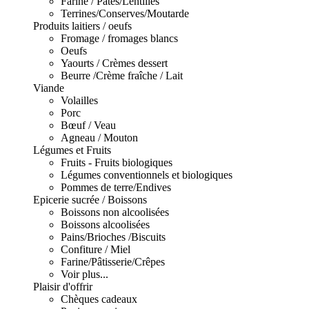
Farine / Pâtes/Lentilles
Terrines/Conserves/Moutarde
Produits laitiers / oeufs
Fromage / fromages blancs
Oeufs
Yaourts / Crèmes dessert
Beurre /Crème fraîche / Lait
Viande
Volailles
Porc
Bœuf / Veau
Agneau / Mouton
Légumes et Fruits
Fruits - Fruits biologiques
Légumes conventionnels et biologiques
Pommes de terre/Endives
Epicerie sucrée / Boissons
Boissons non alcoolisées
Boissons alcoolisées
Pains/Brioches /Biscuits
Confiture / Miel
Farine/Pâtisserie/Crêpes
Voir plus...
Plaisir d'offrir
Chèques cadeaux