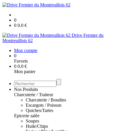
0
0
0.0
€
Drive Fermier du
Montreuillois 62
Mon compte
0
Favoris
0
0.0
€
Mon panier
Nos Produits
Charcuterie / Traiteur
Charcuterie / Boudins
Escargots / Poisson
Quiches/Tartes
Epicerie salée
Soupes
Huile/Chips