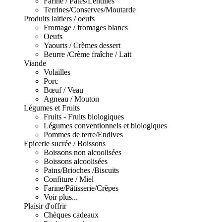
Farine / Pâtes/Lentilles
Terrines/Conserves/Moutarde
Produits laitiers / oeufs
Fromage / fromages blancs
Oeufs
Yaourts / Crèmes dessert
Beurre /Crème fraîche / Lait
Viande
Volailles
Porc
Bœuf / Veau
Agneau / Mouton
Légumes et Fruits
Fruits - Fruits biologiques
Légumes conventionnels et biologiques
Pommes de terre/Endives
Epicerie sucrée / Boissons
Boissons non alcoolisées
Boissons alcoolisées
Pains/Brioches /Biscuits
Confiture / Miel
Farine/Pâtisserie/Crêpes
Voir plus...
Plaisir d'offrir
Chèques cadeaux