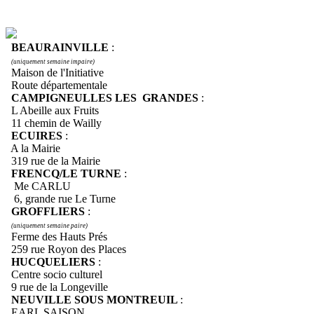
BEAURAINVILLE
:
(uniquement semaine impaire)
Maison de l'Initiative
Route départementale
CAMPIGNEULLES LES GRANDES
:
L Abeille aux Fruits
11 chemin de Wailly
ECUIRES
:
A la Mairie
319 rue de la Mairie
FRENCQ/LE TURNE
:
Me CARLU
6, grande rue Le Turne
GROFFLIERS
:
(uniquement semaine paire)
Ferme des Hauts Prés
259 rue Royon des Places
HUCQUELIERS
:
Centre socio culturel
9 rue de la Longeville
NEUVILLE SOUS MONTREUIL
:
EARL SAISON