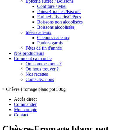
Epicerie sucrée / Boissons
Confiture / Miel
Pains/Brioches /Biscuits
Farine/Pâtisserie/Crêpes
Boissons non alcoolisées
Boissons alcoolisées
Idées cadeaux
Chèques cadeaux
Paniers garnis
Fêtes de fin d'année
Nos producteurs
Comment ça marche
Qui sommes nous ?
Où nous trouver ?
Nos recettes
Contactez-nous
>
Chèvre-Fromage blanc pot 500g
Accès direct
Commander
Mon compte
Contact
Chèvre-Fromage blanc pot