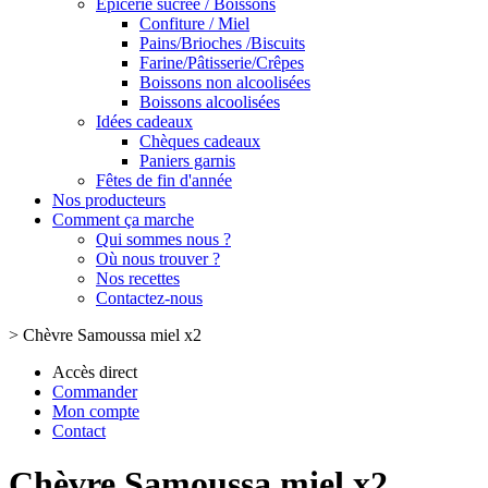
Epicerie sucrée / Boissons
Confiture / Miel
Pains/Brioches /Biscuits
Farine/Pâtisserie/Crêpes
Boissons non alcoolisées
Boissons alcoolisées
Idées cadeaux
Chèques cadeaux
Paniers garnis
Fêtes de fin d'année
Nos producteurs
Comment ça marche
Qui sommes nous ?
Où nous trouver ?
Nos recettes
Contactez-nous
>
Chèvre Samoussa miel x2
Accès direct
Commander
Mon compte
Contact
Chèvre Samoussa miel x2