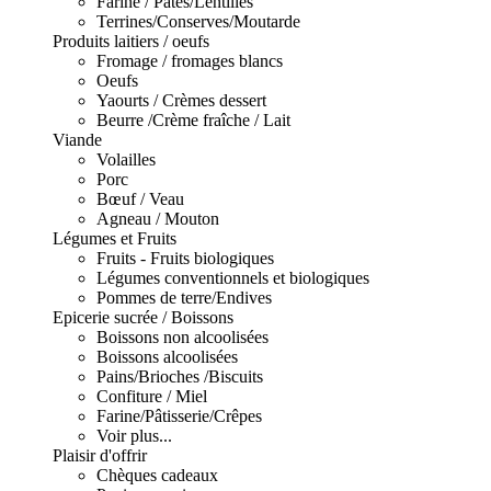
Farine / Pâtes/Lentilles
Terrines/Conserves/Moutarde
Produits laitiers / oeufs
Fromage / fromages blancs
Oeufs
Yaourts / Crèmes dessert
Beurre /Crème fraîche / Lait
Viande
Volailles
Porc
Bœuf / Veau
Agneau / Mouton
Légumes et Fruits
Fruits - Fruits biologiques
Légumes conventionnels et biologiques
Pommes de terre/Endives
Epicerie sucrée / Boissons
Boissons non alcoolisées
Boissons alcoolisées
Pains/Brioches /Biscuits
Confiture / Miel
Farine/Pâtisserie/Crêpes
Voir plus...
Plaisir d'offrir
Chèques cadeaux