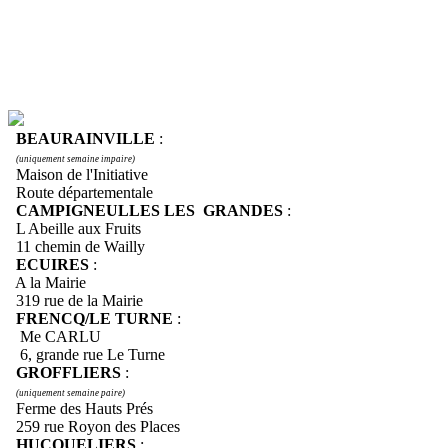
BEAURAINVILLE
:
(uniquement semaine impaire)
Maison de l'Initiative
Route départementale
CAMPIGNEULLES LES GRANDES
:
L Abeille aux Fruits
11 chemin de Wailly
ECUIRES
:
A la Mairie
319 rue de la Mairie
FRENCQ/LE TURNE
:
Me CARLU
6, grande rue Le Turne
GROFFLIERS
:
(uniquement semaine paire)
Ferme des Hauts Prés
259 rue Royon des Places
HUCQUELIERS
: