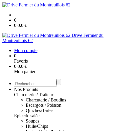
0
0
0.0
€
Drive Fermier du
Montreuillois 62
Mon compte
0
Favoris
0
0.0
€
Mon panier
Nos Produits
Charcuterie / Traiteur
Charcuterie / Boudins
Escargots / Poisson
Quiches/Tartes
Epicerie salée
Soupes
Huile/Chips