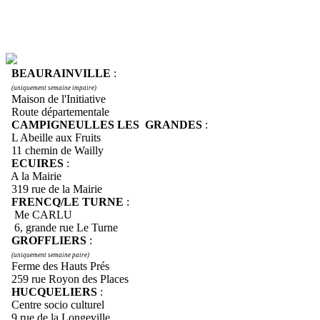
BEAURAINVILLE
:
(uniquement semaine impaire)
Maison de l'Initiative
Route départementale
CAMPIGNEULLES LES GRANDES
:
L Abeille aux Fruits
11 chemin de Wailly
ECUIRES
:
A la Mairie
319 rue de la Mairie
FRENCQ/LE TURNE
:
Me CARLU
6, grande rue Le Turne
GROFFLIERS
:
(uniquement semaine paire)
Ferme des Hauts Prés
259 rue Royon des Places
HUCQUELIERS
:
Centre socio culturel
9 rue de la Longeville