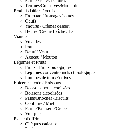
Farine / Pâtes/Lentilles
Terrines/Conserves/Moutarde
Produits laitiers / oeufs
Fromage / fromages blancs
Oeufs
Yaourts / Crèmes dessert
Beurre /Crème fraîche / Lait
Viande
Volailles
Porc
Bœuf / Veau
Agneau / Mouton
Légumes et Fruits
Fruits - Fruits biologiques
Légumes conventionnels et biologiques
Pommes de terre/Endives
Epicerie sucrée / Boissons
Boissons non alcoolisées
Boissons alcoolisées
Pains/Brioches /Biscuits
Confiture / Miel
Farine/Pâtisserie/Crêpes
Voir plus...
Plaisir d'offrir
Chèques cadeaux