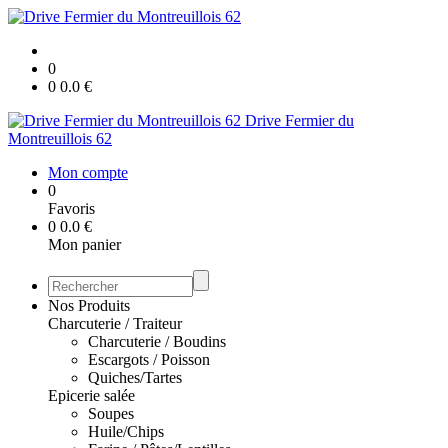
0
0
0.0
€
Drive Fermier du
Montreuillois 62
Mon compte
0
Favoris
0
0.0
€
Mon panier
Nos Produits
Charcuterie / Traiteur
Charcuterie / Boudins
Escargots / Poisson
Quiches/Tartes
Epicerie salée
Soupes
Huile/Chips