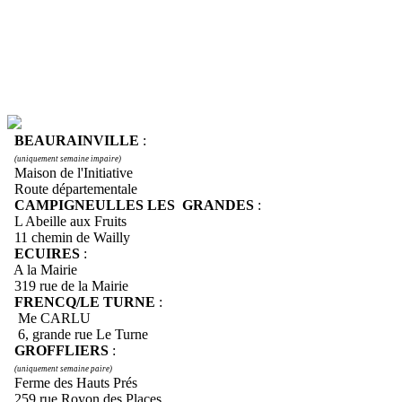
BEAURAINVILLE
:
(uniquement semaine impaire)
Maison de l'Initiative
Route départementale
CAMPIGNEULLES LES GRANDES
:
L Abeille aux Fruits
11 chemin de Wailly
ECUIRES
:
A la Mairie
319 rue de la Mairie
FRENCQ/LE TURNE
:
Me CARLU
6, grande rue Le Turne
GROFFLIERS
:
(uniquement semaine paire)
Ferme des Hauts Prés
259 rue Royon des Places