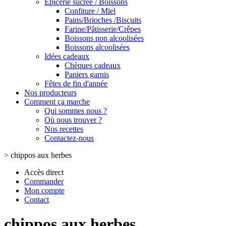
Epicerie sucrée / Boissons
Confiture / Miel
Pains/Brioches /Biscuits
Farine/Pâtisserie/Crêpes
Boissons non alcoolisées
Boissons alcoolisées
Idées cadeaux
Chèques cadeaux
Paniers garnis
Fêtes de fin d'année
Nos producteurs
Comment ça marche
Qui sommes nous ?
Où nous trouver ?
Nos recettes
Contactez-nous
>
chippos aux herbes
Accès direct
Commander
Mon compte
Contact
chippos aux herbes