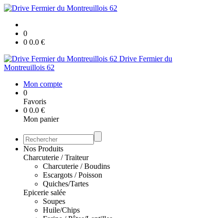
0
0
0.0
€
Drive Fermier du
Montreuillois 62
Mon compte
0
Favoris
0
0.0
€
Mon panier
Nos Produits
Charcuterie / Traiteur
Charcuterie / Boudins
Escargots / Poisson
Quiches/Tartes
Epicerie salée
Soupes
Huile/Chips