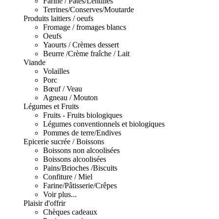
Farine / Pâtes/Lentilles
Terrines/Conserves/Moutarde
Produits laitiers / oeufs
Fromage / fromages blancs
Oeufs
Yaourts / Crèmes dessert
Beurre /Crème fraîche / Lait
Viande
Volailles
Porc
Bœuf / Veau
Agneau / Mouton
Légumes et Fruits
Fruits - Fruits biologiques
Légumes conventionnels et biologiques
Pommes de terre/Endives
Epicerie sucrée / Boissons
Boissons non alcoolisées
Boissons alcoolisées
Pains/Brioches /Biscuits
Confiture / Miel
Farine/Pâtisserie/Crêpes
Voir plus...
Plaisir d'offrir
Chèques cadeaux