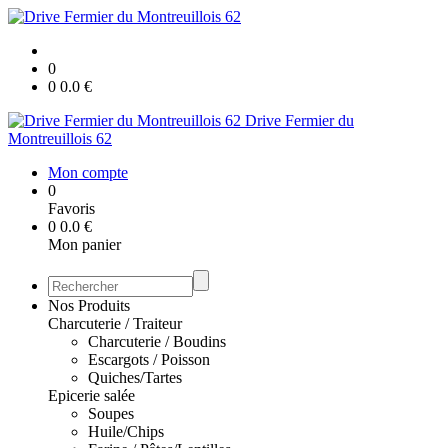
0
0
0.0
€
Drive Fermier du
Montreuillois 62
Mon compte
0
Favoris
0
0.0
€
Mon panier
Nos Produits
Charcuterie / Traiteur
Charcuterie / Boudins
Escargots / Poisson
Quiches/Tartes
Epicerie salée
Soupes
Huile/Chips