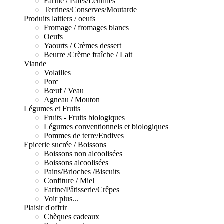
Farine / Pâtes/Lentilles
Terrines/Conserves/Moutarde
Produits laitiers / oeufs
Fromage / fromages blancs
Oeufs
Yaourts / Crèmes dessert
Beurre /Crème fraîche / Lait
Viande
Volailles
Porc
Bœuf / Veau
Agneau / Mouton
Légumes et Fruits
Fruits - Fruits biologiques
Légumes conventionnels et biologiques
Pommes de terre/Endives
Epicerie sucrée / Boissons
Boissons non alcoolisées
Boissons alcoolisées
Pains/Brioches /Biscuits
Confiture / Miel
Farine/Pâtisserie/Crêpes
Voir plus...
Plaisir d'offrir
Chèques cadeaux