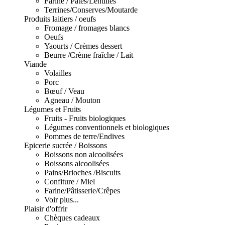
Farine / Pâtes/Lentilles
Terrines/Conserves/Moutarde
Produits laitiers / oeufs
Fromage / fromages blancs
Oeufs
Yaourts / Crèmes dessert
Beurre /Crème fraîche / Lait
Viande
Volailles
Porc
Bœuf / Veau
Agneau / Mouton
Légumes et Fruits
Fruits - Fruits biologiques
Légumes conventionnels et biologiques
Pommes de terre/Endives
Epicerie sucrée / Boissons
Boissons non alcoolisées
Boissons alcoolisées
Pains/Brioches /Biscuits
Confiture / Miel
Farine/Pâtisserie/Crêpes
Voir plus...
Plaisir d'offrir
Chèques cadeaux