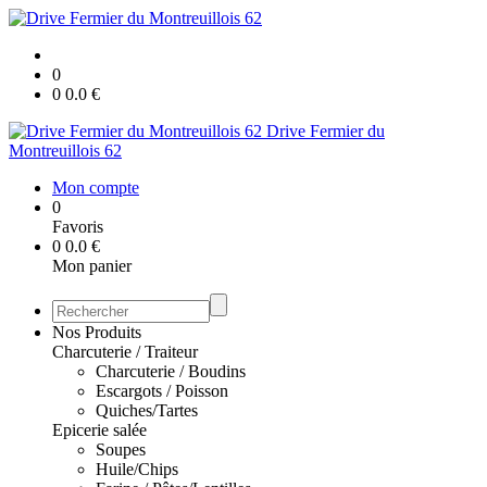
0
0
0.0
€
Drive Fermier du
Montreuillois 62
Mon compte
0
Favoris
0
0.0
€
Mon panier
Nos Produits
Charcuterie / Traiteur
Charcuterie / Boudins
Escargots / Poisson
Quiches/Tartes
Epicerie salée
Soupes
Huile/Chips