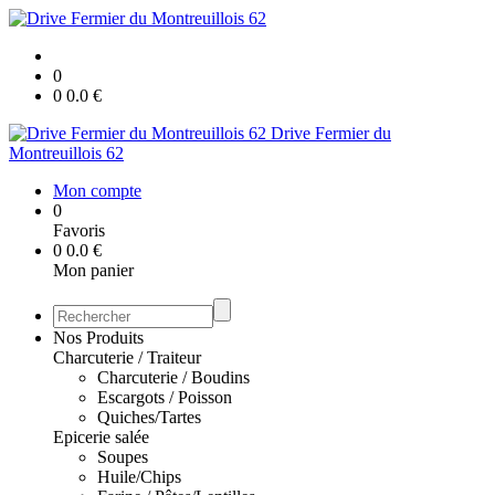
0
0
0.0
€
Drive Fermier du
Montreuillois 62
Mon compte
0
Favoris
0
0.0
€
Mon panier
Nos Produits
Charcuterie / Traiteur
Charcuterie / Boudins
Escargots / Poisson
Quiches/Tartes
Epicerie salée
Soupes
Huile/Chips