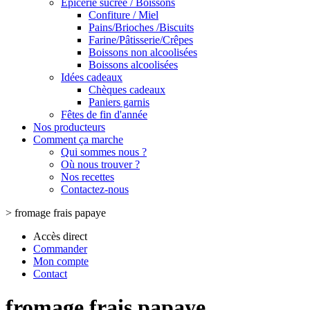
Epicerie sucrée / Boissons
Confiture / Miel
Pains/Brioches /Biscuits
Farine/Pâtisserie/Crêpes
Boissons non alcoolisées
Boissons alcoolisées
Idées cadeaux
Chèques cadeaux
Paniers garnis
Fêtes de fin d'année
Nos producteurs
Comment ça marche
Qui sommes nous ?
Où nous trouver ?
Nos recettes
Contactez-nous
>
fromage frais papaye
Accès direct
Commander
Mon compte
Contact
fromage frais papaye