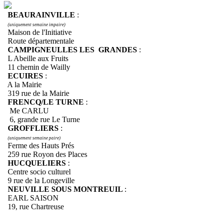
BEAURAINVILLE
:
(uniquement semaine impaire)
Maison de l'Initiative
Route départementale
CAMPIGNEULLES LES GRANDES
:
L Abeille aux Fruits
11 chemin de Wailly
ECUIRES
:
A la Mairie
319 rue de la Mairie
FRENCQ/LE TURNE
:
Me CARLU
6, grande rue Le Turne
GROFFLIERS
:
(uniquement semaine paire)
Ferme des Hauts Prés
259 rue Royon des Places
HUCQUELIERS
:
Centre socio culturel
9 rue de la Longeville
NEUVILLE SOUS MONTREUIL
:
EARL SAISON
19, rue Chartreuse