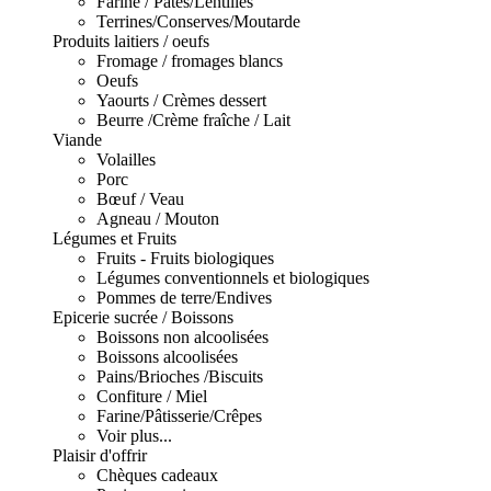
Farine / Pâtes/Lentilles
Terrines/Conserves/Moutarde
Produits laitiers / oeufs
Fromage / fromages blancs
Oeufs
Yaourts / Crèmes dessert
Beurre /Crème fraîche / Lait
Viande
Volailles
Porc
Bœuf / Veau
Agneau / Mouton
Légumes et Fruits
Fruits - Fruits biologiques
Légumes conventionnels et biologiques
Pommes de terre/Endives
Epicerie sucrée / Boissons
Boissons non alcoolisées
Boissons alcoolisées
Pains/Brioches /Biscuits
Confiture / Miel
Farine/Pâtisserie/Crêpes
Voir plus...
Plaisir d'offrir
Chèques cadeaux