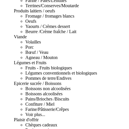
Farine / Pâtes/Lentilles
Terrines/Conserves/Moutarde
Produits laitiers / oeufs
Fromage / fromages blancs
Oeufs
Yaourts / Crèmes dessert
Beurre /Crème fraîche / Lait
Viande
Volailles
Porc
Bœuf / Veau
Agneau / Mouton
Légumes et Fruits
Fruits - Fruits biologiques
Légumes conventionnels et biologiques
Pommes de terre/Endives
Epicerie sucrée / Boissons
Boissons non alcoolisées
Boissons alcoolisées
Pains/Brioches /Biscuits
Confiture / Miel
Farine/Pâtisserie/Crêpes
Voir plus...
Plaisir d'offrir
Chèques cadeaux