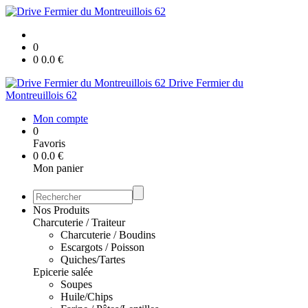
0
0
0.0
€
Drive Fermier du
Montreuillois 62
Mon compte
0
Favoris
0
0.0
€
Mon panier
Nos Produits
Charcuterie / Traiteur
Charcuterie / Boudins
Escargots / Poisson
Quiches/Tartes
Epicerie salée
Soupes
Huile/Chips