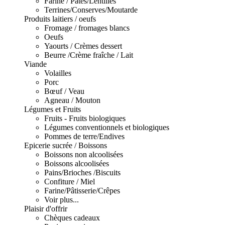
Farine / Pâtes/Lentilles
Terrines/Conserves/Moutarde
Produits laitiers / oeufs
Fromage / fromages blancs
Oeufs
Yaourts / Crèmes dessert
Beurre /Crème fraîche / Lait
Viande
Volailles
Porc
Bœuf / Veau
Agneau / Mouton
Légumes et Fruits
Fruits - Fruits biologiques
Légumes conventionnels et biologiques
Pommes de terre/Endives
Epicerie sucrée / Boissons
Boissons non alcoolisées
Boissons alcoolisées
Pains/Brioches /Biscuits
Confiture / Miel
Farine/Pâtisserie/Crêpes
Voir plus...
Plaisir d'offrir
Chèques cadeaux