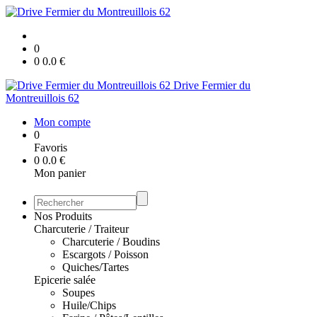
0
0
0.0
€
Drive Fermier du
Montreuillois 62
Mon compte
0
Favoris
0
0.0
€
Mon panier
Nos Produits
Charcuterie / Traiteur
Charcuterie / Boudins
Escargots / Poisson
Quiches/Tartes
Epicerie salée
Soupes
Huile/Chips