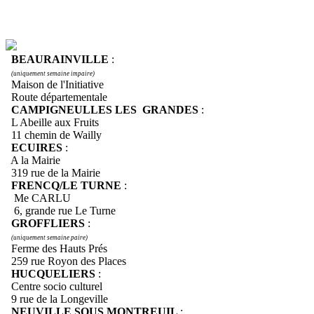
BEAURAINVILLE
:
(uniquement semaine impaire)
Maison de l'Initiative
Route départementale
CAMPIGNEULLES LES GRANDES
:
L Abeille aux Fruits
11 chemin de Wailly
ECUIRES
:
A la Mairie
319 rue de la Mairie
FRENCQ/LE TURNE
:
Me CARLU
6, grande rue Le Turne
GROFFLIERS
:
(uniquement semaine paire)
Ferme des Hauts Prés
259 rue Royon des Places
HUCQUELIERS
:
Centre socio culturel
9 rue de la Longeville
NEUVILLE SOUS MONTREUIL
: