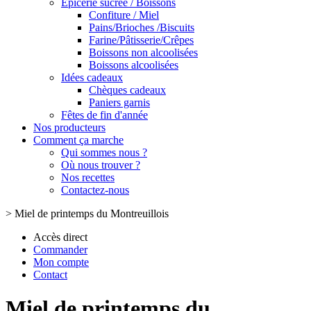
Epicerie sucrée / Boissons
Confiture / Miel
Pains/Brioches /Biscuits
Farine/Pâtisserie/Crêpes
Boissons non alcoolisées
Boissons alcoolisées
Idées cadeaux
Chèques cadeaux
Paniers garnis
Fêtes de fin d'année
Nos producteurs
Comment ça marche
Qui sommes nous ?
Où nous trouver ?
Nos recettes
Contactez-nous
>
Miel de printemps du Montreuillois
Accès direct
Commander
Mon compte
Contact
Miel de printemps du