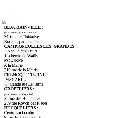
BEAURAINVILLE
:
(uniquement semaine impaire)
Maison de l'Initiative
Route départementale
CAMPIGNEULLES LES GRANDES
:
L Abeille aux Fruits
11 chemin de Wailly
ECUIRES
:
A la Mairie
319 rue de la Mairie
FRENCQ/LE TURNE
:
Me CARLU
6, grande rue Le Turne
GROFFLIERS
:
(uniquement semaine paire)
Ferme des Hauts Prés
259 rue Royon des Places
HUCQUELIERS
:
Centre socio culturel
9 rue de la Longeville