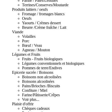
Farine / Pâtes/Lentilles
Terrines/Conserves/Moutarde
Produits laitiers / oeufs
Fromage / fromages blancs
Oeufs
Yaourts / Crèmes dessert
Beurre /Crème fraîche / Lait
Viande
Volailles
Porc
Bœuf / Veau
Agneau / Mouton
Légumes et Fruits
Fruits - Fruits biologiques
Légumes conventionnels et biologiques
Pommes de terre/Endives
Epicerie sucrée / Boissons
Boissons non alcoolisées
Boissons alcoolisées
Pains/Brioches /Biscuits
Confiture / Miel
Farine/Pâtisserie/Crêpes
Voir plus...
Plaisir d'offrir
Chèques cadeaux