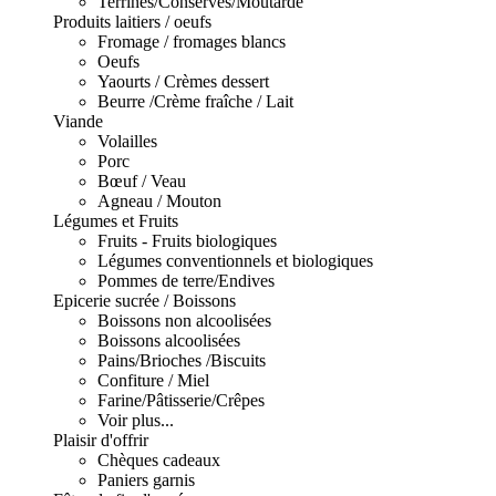
Terrines/Conserves/Moutarde
Produits laitiers / oeufs
Fromage / fromages blancs
Oeufs
Yaourts / Crèmes dessert
Beurre /Crème fraîche / Lait
Viande
Volailles
Porc
Bœuf / Veau
Agneau / Mouton
Légumes et Fruits
Fruits - Fruits biologiques
Légumes conventionnels et biologiques
Pommes de terre/Endives
Epicerie sucrée / Boissons
Boissons non alcoolisées
Boissons alcoolisées
Pains/Brioches /Biscuits
Confiture / Miel
Farine/Pâtisserie/Crêpes
Voir plus...
Plaisir d'offrir
Chèques cadeaux
Paniers garnis