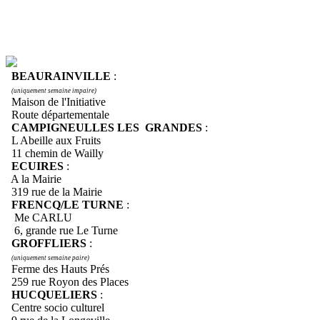
BEAURAINVILLE
:
(uniquement semaine impaire)
Maison de l'Initiative
Route départementale
CAMPIGNEULLES LES GRANDES
:
L Abeille aux Fruits
11 chemin de Wailly
ECUIRES
:
A la Mairie
319 rue de la Mairie
FRENCQ/LE TURNE
:
Me CARLU
6, grande rue Le Turne
GROFFLIERS
:
(uniquement semaine paire)
Ferme des Hauts Prés
259 rue Royon des Places
HUCQUELIERS
:
Centre socio culturel