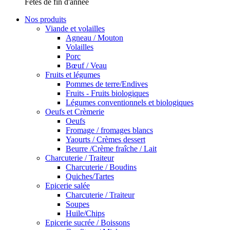
Fêtes de fin d'année
Nos produits
Viande et volailles
Agneau / Mouton
Volailles
Porc
Bœuf / Veau
Fruits et légumes
Pommes de terre/Endives
Fruits - Fruits biologiques
Légumes conventionnels et biologiques
Oeufs et Crèmerie
Oeufs
Fromage / fromages blancs
Yaourts / Crèmes dessert
Beurre /Crème fraîche / Lait
Charcuterie / Traiteur
Charcuterie / Boudins
Quiches/Tartes
Epicerie salée
Charcuterie / Traiteur
Soupes
Huile/Chips
Epicerie sucrée / Boissons