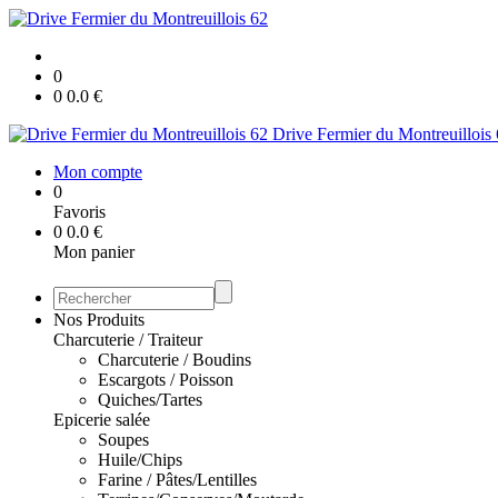
0
0
0.0
€
Drive Fermier du Montreuillois
Mon compte
0
Favoris
0
0.0
€
Mon panier
Nos Produits
Charcuterie / Traiteur
Charcuterie / Boudins
Escargots / Poisson
Quiches/Tartes
Epicerie salée
Soupes
Huile/Chips
Farine / Pâtes/Lentilles