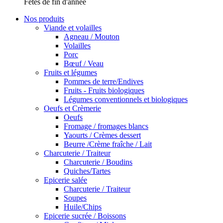
Fêtes de fin d'année
Nos produits
Viande et volailles
Agneau / Mouton
Volailles
Porc
Bœuf / Veau
Fruits et légumes
Pommes de terre/Endives
Fruits - Fruits biologiques
Légumes conventionnels et biologiques
Oeufs et Crèmerie
Oeufs
Fromage / fromages blancs
Yaourts / Crèmes dessert
Beurre /Crème fraîche / Lait
Charcuterie / Traiteur
Charcuterie / Boudins
Quiches/Tartes
Epicerie salée
Charcuterie / Traiteur
Soupes
Huile/Chips
Epicerie sucrée / Boissons