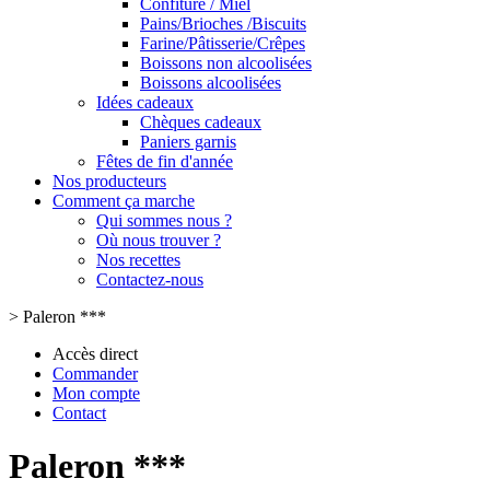
Confiture / Miel
Pains/Brioches /Biscuits
Farine/Pâtisserie/Crêpes
Boissons non alcoolisées
Boissons alcoolisées
Idées cadeaux
Chèques cadeaux
Paniers garnis
Fêtes de fin d'année
Nos producteurs
Comment ça marche
Qui sommes nous ?
Où nous trouver ?
Nos recettes
Contactez-nous
>
Paleron ***
Accès direct
Commander
Mon compte
Contact
Paleron ***