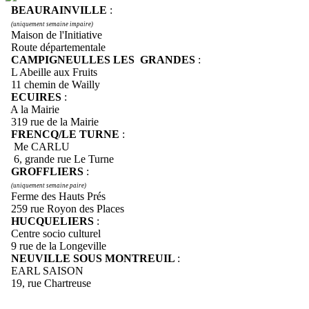
BEAURAINVILLE
:
(uniquement semaine impaire)
Maison de l'Initiative
Route départementale
CAMPIGNEULLES LES GRANDES
:
L Abeille aux Fruits
11 chemin de Wailly
ECUIRES
:
A la Mairie
319 rue de la Mairie
FRENCQ/LE TURNE
:
Me CARLU
6, grande rue Le Turne
GROFFLIERS
:
(uniquement semaine paire)
Ferme des Hauts Prés
259 rue Royon des Places
HUCQUELIERS
:
Centre socio culturel
9 rue de la Longeville
NEUVILLE SOUS MONTREUIL
:
EARL SAISON
19, rue Chartreuse