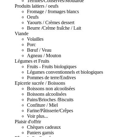
Terrines/Conserves/Moutarde
Produits laitiers / oeufs
Fromage / fromages blancs
Oeufs
Yaourts / Crèmes dessert
Beurre /Crème fraîche / Lait
Viande
Volailles
Porc
Bœuf / Veau
Agneau / Mouton
Légumes et Fruits
Fruits - Fruits biologiques
Légumes conventionnels et biologiques
Pommes de terre/Endives
Epicerie sucrée / Boissons
Boissons non alcoolisées
Boissons alcoolisées
Pains/Brioches /Biscuits
Confiture / Miel
Farine/Pâtisserie/Crêpes
Voir plus...
Plaisir d'offrir
Chèques cadeaux
Paniers garnis