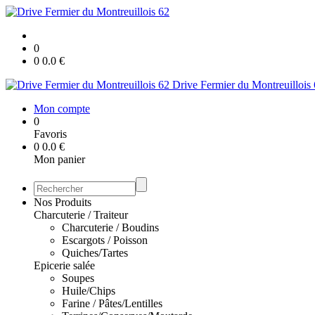
0
0
0.0
€
Drive Fermier du Montreuillois
Mon compte
0
Favoris
0
0.0
€
Mon panier
Nos Produits
Charcuterie / Traiteur
Charcuterie / Boudins
Escargots / Poisson
Quiches/Tartes
Epicerie salée
Soupes
Huile/Chips
Farine / Pâtes/Lentilles