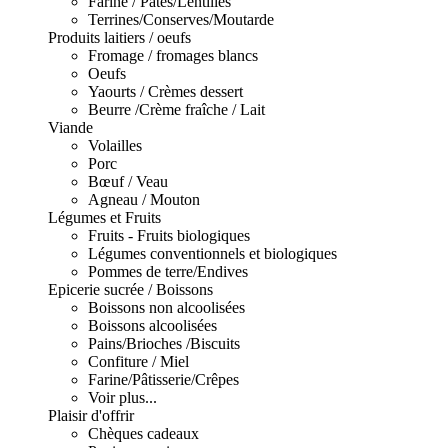
Farine / Pâtes/Lentilles
Terrines/Conserves/Moutarde
Produits laitiers / oeufs
Fromage / fromages blancs
Oeufs
Yaourts / Crèmes dessert
Beurre /Crème fraîche / Lait
Viande
Volailles
Porc
Bœuf / Veau
Agneau / Mouton
Légumes et Fruits
Fruits - Fruits biologiques
Légumes conventionnels et biologiques
Pommes de terre/Endives
Epicerie sucrée / Boissons
Boissons non alcoolisées
Boissons alcoolisées
Pains/Brioches /Biscuits
Confiture / Miel
Farine/Pâtisserie/Crêpes
Voir plus...
Plaisir d'offrir
Chèques cadeaux