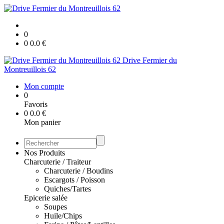
0
0
0.0
€
Drive Fermier du
Montreuillois 62
Mon compte
0
Favoris
0
0.0
€
Mon panier
Nos Produits
Charcuterie / Traiteur
Charcuterie / Boudins
Escargots / Poisson
Quiches/Tartes
Epicerie salée
Soupes
Huile/Chips