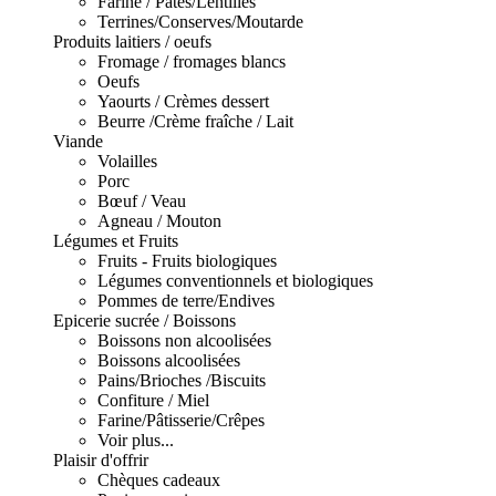
Farine / Pâtes/Lentilles
Terrines/Conserves/Moutarde
Produits laitiers / oeufs
Fromage / fromages blancs
Oeufs
Yaourts / Crèmes dessert
Beurre /Crème fraîche / Lait
Viande
Volailles
Porc
Bœuf / Veau
Agneau / Mouton
Légumes et Fruits
Fruits - Fruits biologiques
Légumes conventionnels et biologiques
Pommes de terre/Endives
Epicerie sucrée / Boissons
Boissons non alcoolisées
Boissons alcoolisées
Pains/Brioches /Biscuits
Confiture / Miel
Farine/Pâtisserie/Crêpes
Voir plus...
Plaisir d'offrir
Chèques cadeaux