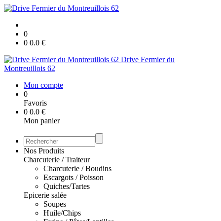
0
0
0.0
€
Drive Fermier du
Montreuillois 62
Mon compte
0
Favoris
0
0.0
€
Mon panier
Nos Produits
Charcuterie / Traiteur
Charcuterie / Boudins
Escargots / Poisson
Quiches/Tartes
Epicerie salée
Soupes
Huile/Chips