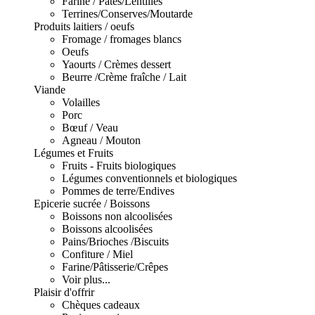
Farine / Pâtes/Lentilles
Terrines/Conserves/Moutarde
Produits laitiers / oeufs
Fromage / fromages blancs
Oeufs
Yaourts / Crèmes dessert
Beurre /Crème fraîche / Lait
Viande
Volailles
Porc
Bœuf / Veau
Agneau / Mouton
Légumes et Fruits
Fruits - Fruits biologiques
Légumes conventionnels et biologiques
Pommes de terre/Endives
Epicerie sucrée / Boissons
Boissons non alcoolisées
Boissons alcoolisées
Pains/Brioches /Biscuits
Confiture / Miel
Farine/Pâtisserie/Crêpes
Voir plus...
Plaisir d'offrir
Chèques cadeaux