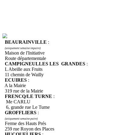
BEAURAINVILLE
:
(uniquement semaine impaire)
Maison de l'Initiative
Route départementale
CAMPIGNEULLES LES GRANDES
:
L Abeille aux Fruits
11 chemin de Wailly
ECUIRES
:
A la Mairie
319 rue de la Mairie
FRENCQ/LE TURNE
:
Me CARLU
6, grande rue Le Turne
GROFFLIERS
:
(uniquement semaine paire)
Ferme des Hauts Prés
259 rue Royon des Places
HUCQUELIERS
: