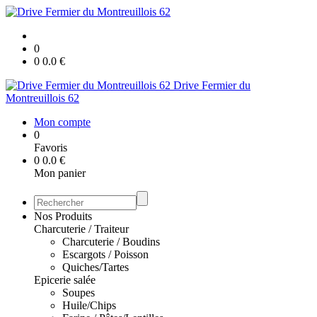
0
0
0.0
€
Drive Fermier du
Montreuillois 62
Mon compte
0
Favoris
0
0.0
€
Mon panier
Nos Produits
Charcuterie / Traiteur
Charcuterie / Boudins
Escargots / Poisson
Quiches/Tartes
Epicerie salée
Soupes
Huile/Chips