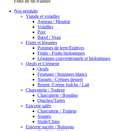
Fêtes de fin d'année
Nos produits
Viande et volailles
Agneau / Mouton
Volailles
Porc
Bœuf / Veau
Fruits et légumes
Pommes de terre/Endives
Fruits - Fruits biologiques
Légumes conventionnels et biologiques
Oeufs et Crèmerie
Oeufs
Fromage / fromages blancs
Yaourts / Crèmes dessert
Beurre /Crème fraîche / Lait
Charcuterie / Traiteur
Charcuterie / Boudins
Quiches/Tartes
Epicerie salée
Charcuterie / Traiteur
Soupes
Huile/Chips
Epicerie sucrée / Boissons