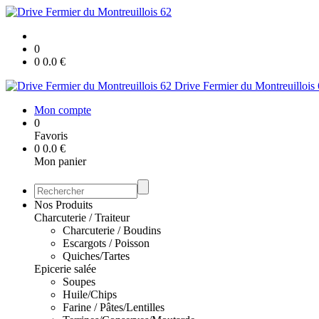
0
0
0.0
€
Drive Fermier du Montreuillois
Mon compte
0
Favoris
0
0.0
€
Mon panier
Nos Produits
Charcuterie / Traiteur
Charcuterie / Boudins
Escargots / Poisson
Quiches/Tartes
Epicerie salée
Soupes
Huile/Chips
Farine / Pâtes/Lentilles