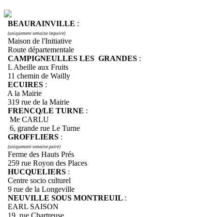
BEAURAINVILLE
:
(uniquement semaine impaire)
Maison de l'Initiative
Route départementale
CAMPIGNEULLES LES GRANDES
:
L Abeille aux Fruits
11 chemin de Wailly
ECUIRES
:
A la Mairie
319 rue de la Mairie
FRENCQ/LE TURNE
:
Me CARLU
6, grande rue Le Turne
GROFFLIERS
:
(uniquement semaine paire)
Ferme des Hauts Prés
259 rue Royon des Places
HUCQUELIERS
:
Centre socio culturel
9 rue de la Longeville
NEUVILLE SOUS MONTREUIL
:
EARL SAISON
19, rue Chartreuse