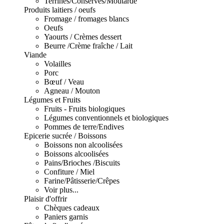
Terrines/Conserves/Moutarde
Produits laitiers / oeufs
Fromage / fromages blancs
Oeufs
Yaourts / Crèmes dessert
Beurre /Crème fraîche / Lait
Viande
Volailles
Porc
Bœuf / Veau
Agneau / Mouton
Légumes et Fruits
Fruits - Fruits biologiques
Légumes conventionnels et biologiques
Pommes de terre/Endives
Epicerie sucrée / Boissons
Boissons non alcoolisées
Boissons alcoolisées
Pains/Brioches /Biscuits
Confiture / Miel
Farine/Pâtisserie/Crêpes
Voir plus...
Plaisir d'offrir
Chèques cadeaux
Paniers garnis