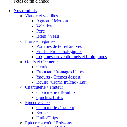
Fêtes de fin d'année
Nos produits
Viande et volailles
Agneau / Mouton
Volailles
Porc
Bœuf / Veau
Fruits et légumes
Pommes de terre/Endives
Fruits - Fruits biologiques
Légumes conventionnels et biologiques
Oeufs et Crèmerie
Oeufs
Fromage / fromages blancs
Yaourts / Crèmes dessert
Beurre /Crème fraîche / Lait
Charcuterie / Traiteur
Charcuterie / Boudins
Quiches/Tartes
Epicerie salée
Charcuterie / Traiteur
Soupes
Huile/Chips
Epicerie sucrée / Boissons