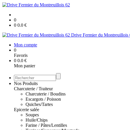
0
0
0.0
€
Drive Fermier du Montreuillois
Mon compte
0
Favoris
0
0.0
€
Mon panier
Nos Produits
Charcuterie / Traiteur
Charcuterie / Boudins
Escargots / Poisson
Quiches/Tartes
Epicerie salée
Soupes
Huile/Chips
Farine / Pâtes/Lentilles