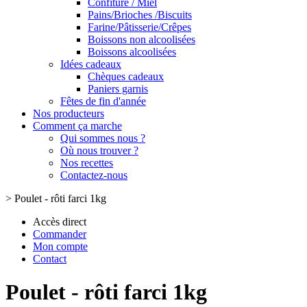
Confiture / Miel
Pains/Brioches /Biscuits
Farine/Pâtisserie/Crêpes
Boissons non alcoolisées
Boissons alcoolisées
Idées cadeaux
Chèques cadeaux
Paniers garnis
Fêtes de fin d'année
Nos producteurs
Comment ça marche
Qui sommes nous ?
Où nous trouver ?
Nos recettes
Contactez-nous
>
Poulet - rôti farci 1kg
Accès direct
Commander
Mon compte
Contact
Poulet - rôti farci 1kg