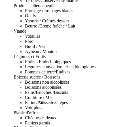
Terrines/Conserves/Moutarde
Produits laitiers / oeufs
Fromage / fromages blancs
Oeufs
Yaourts / Crèmes dessert
Beurre /Crème fraîche / Lait
Viande
Volailles
Porc
Bœuf / Veau
Agneau / Mouton
Légumes et Fruits
Fruits - Fruits biologiques
Légumes conventionnels et biologiques
Pommes de terre/Endives
Epicerie sucrée / Boissons
Boissons non alcoolisées
Boissons alcoolisées
Pains/Brioches /Biscuits
Confiture / Miel
Farine/Pâtisserie/Crêpes
Voir plus...
Plaisir d'offrir
Chèques cadeaux
Paniers garnis