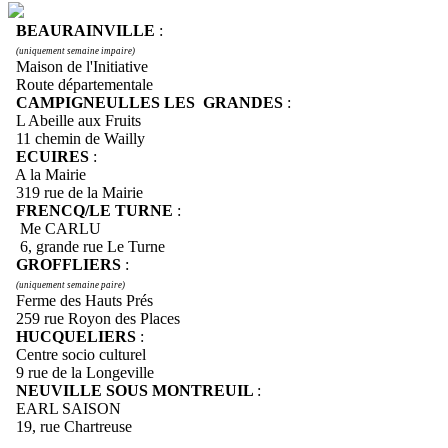
BEAURAINVILLE
:
(uniquement semaine impaire)
Maison de l'Initiative
Route départementale
CAMPIGNEULLES LES GRANDES
:
L Abeille aux Fruits
11 chemin de Wailly
ECUIRES
:
A la Mairie
319 rue de la Mairie
FRENCQ/LE TURNE
:
Me CARLU
6, grande rue Le Turne
GROFFLIERS
:
(uniquement semaine paire)
Ferme des Hauts Prés
259 rue Royon des Places
HUCQUELIERS
:
Centre socio culturel
9 rue de la Longeville
NEUVILLE SOUS MONTREUIL
:
EARL SAISON
19, rue Chartreuse