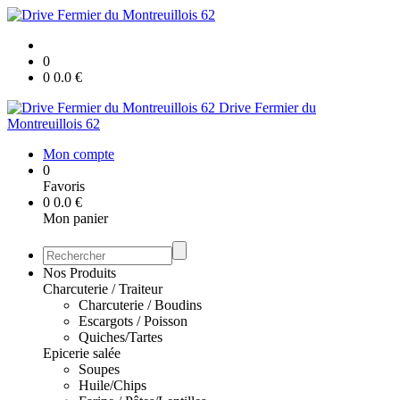
0
0
0.0
€
Drive Fermier du
Montreuillois 62
Mon compte
0
Favoris
0
0.0
€
Mon panier
Nos Produits
Charcuterie / Traiteur
Charcuterie / Boudins
Escargots / Poisson
Quiches/Tartes
Epicerie salée
Soupes
Huile/Chips