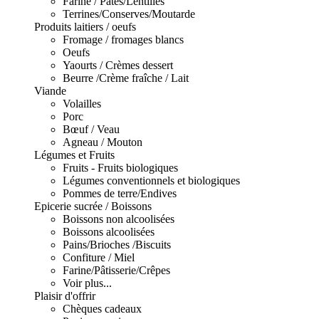
Farine / Pâtes/Lentilles
Terrines/Conserves/Moutarde
Produits laitiers / oeufs
Fromage / fromages blancs
Oeufs
Yaourts / Crèmes dessert
Beurre /Crème fraîche / Lait
Viande
Volailles
Porc
Bœuf / Veau
Agneau / Mouton
Légumes et Fruits
Fruits - Fruits biologiques
Légumes conventionnels et biologiques
Pommes de terre/Endives
Epicerie sucrée / Boissons
Boissons non alcoolisées
Boissons alcoolisées
Pains/Brioches /Biscuits
Confiture / Miel
Farine/Pâtisserie/Crêpes
Voir plus...
Plaisir d'offrir
Chèques cadeaux