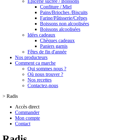
Epicerie sucrée / Boissons
Confiture / Miel
Pains/Brioches /Biscuits
Farine/Pâtisserie/Crêpes
Boissons non alcoolisées
Boissons alcoolisées
Idées cadeaux
Chèques cadeaux
Paniers garnis
Fêtes de fin d'année
Nos producteurs
Comment ça marche
Qui sommes nous ?
Où nous trouver ?
Nos recettes
Contactez-nous
>
Radis
Accès direct
Commander
Mon compte
Contact
Radis