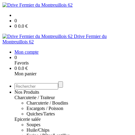
0
0
0.0
€
Drive Fermier du
Montreuillois 62
Mon compte
0
Favoris
0
0.0
€
Mon panier
Nos Produits
Charcuterie / Traiteur
Charcuterie / Boudins
Escargots / Poisson
Quiches/Tartes
Epicerie salée
Soupes
Huile/Chips