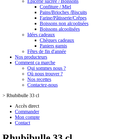
Epicerie sucrée / Boissons
Confiture / Miel
Pains/Brioches /Biscuits
Farine/Pâtisserie/Crêpes
Boissons non alcoolisées
Boissons alcoolisées
Idées cadeaux
Chèques cadeaux
Paniers garnis
Fêtes de fin d'année
Nos producteurs
Comment ça marche
Qui sommes nous ?
Où nous trouver ?
Nos recettes
Contactez-nous
>
Rhubibulle 33 cl
Accès direct
Commander
Mon compte
Contact
Rhubibulle 33 cl