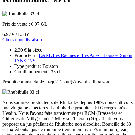
Prix de vente :
6.97 €/L
6.97 € / L
33 cl
Choisir une livraison
2.30 € la pièce
Producteur :
EARL Les Racines et Les Ailes - Louis et Simon
JANSENS
Type produit : Boisson
Conditionnement : 33 cl
Produit commandable jusqu'à
1
jour(s) avant la livraison
Nous sommes producteurs de Rhubarbe depuis 1989, nous cultivons
une vingtaine d'hectares. La rhubarbe produite à St Georges près d'
Hesdin. Nous l'avons faite transformée par BCM (Brasseries et
Cidreries de Milly) située à Milly sur Thérain (60), afin de vous
proposer un jus pétillant de Rhubarbe non alcoolisé. Bouteille de 33
cl Ingrédients : jus de rhubarbe (teneur en jus 55% minimum), eau,
sucre, carbonate de calcium, anthocyanes (carotte pourpre), acide