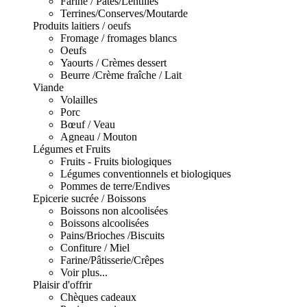
Farine / Pâtes/Lentilles
Terrines/Conserves/Moutarde
Produits laitiers / oeufs
Fromage / fromages blancs
Oeufs
Yaourts / Crèmes dessert
Beurre /Crème fraîche / Lait
Viande
Volailles
Porc
Bœuf / Veau
Agneau / Mouton
Légumes et Fruits
Fruits - Fruits biologiques
Légumes conventionnels et biologiques
Pommes de terre/Endives
Epicerie sucrée / Boissons
Boissons non alcoolisées
Boissons alcoolisées
Pains/Brioches /Biscuits
Confiture / Miel
Farine/Pâtisserie/Crêpes
Voir plus...
Plaisir d'offrir
Chèques cadeaux