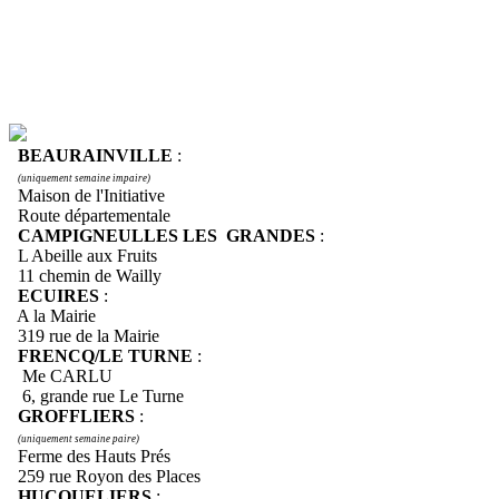
BEAURAINVILLE
:
(uniquement semaine impaire)
Maison de l'Initiative
Route départementale
CAMPIGNEULLES LES GRANDES
:
L Abeille aux Fruits
11 chemin de Wailly
ECUIRES
:
A la Mairie
319 rue de la Mairie
FRENCQ/LE TURNE
:
Me CARLU
6, grande rue Le Turne
GROFFLIERS
:
(uniquement semaine paire)
Ferme des Hauts Prés
259 rue Royon des Places
HUCQUELIERS
: