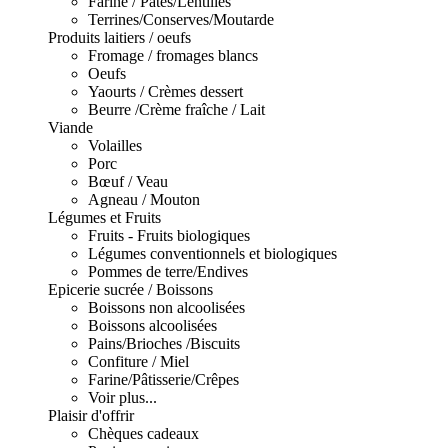
Farine / Pâtes/Lentilles
Terrines/Conserves/Moutarde
Produits laitiers / oeufs
Fromage / fromages blancs
Oeufs
Yaourts / Crèmes dessert
Beurre /Crème fraîche / Lait
Viande
Volailles
Porc
Bœuf / Veau
Agneau / Mouton
Légumes et Fruits
Fruits - Fruits biologiques
Légumes conventionnels et biologiques
Pommes de terre/Endives
Epicerie sucrée / Boissons
Boissons non alcoolisées
Boissons alcoolisées
Pains/Brioches /Biscuits
Confiture / Miel
Farine/Pâtisserie/Crêpes
Voir plus...
Plaisir d'offrir
Chèques cadeaux