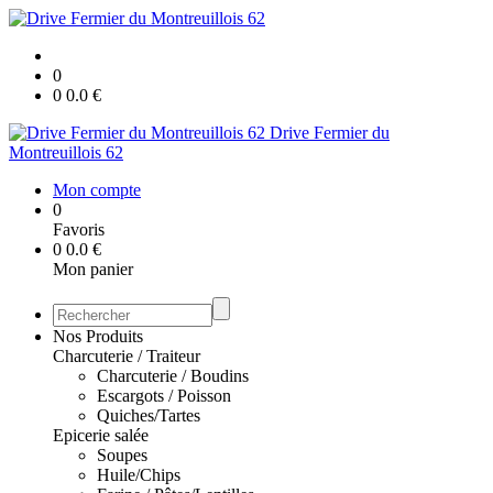
0
0
0.0
€
Drive Fermier du
Montreuillois 62
Mon compte
0
Favoris
0
0.0
€
Mon panier
Nos Produits
Charcuterie / Traiteur
Charcuterie / Boudins
Escargots / Poisson
Quiches/Tartes
Epicerie salée
Soupes
Huile/Chips