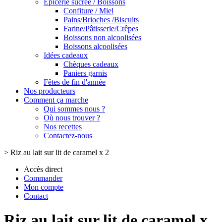
Epicerie sucrée / Boissons
Confiture / Miel
Pains/Brioches /Biscuits
Farine/Pâtisserie/Crêpes
Boissons non alcoolisées
Boissons alcoolisées
Idées cadeaux
Chèques cadeaux
Paniers garnis
Fêtes de fin d'année
Nos producteurs
Comment ça marche
Qui sommes nous ?
Où nous trouver ?
Nos recettes
Contactez-nous
>
Riz au lait sur lit de caramel x 2
Accès direct
Commander
Mon compte
Contact
Riz au lait sur lit de caramel x