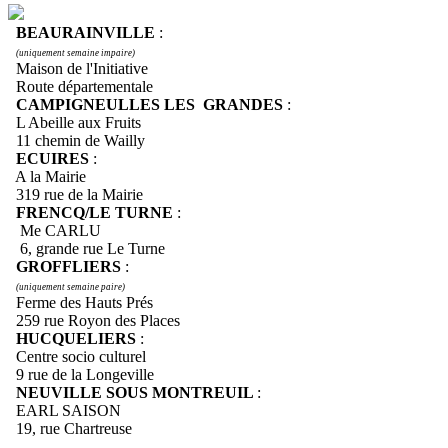
BEAURAINVILLE
:
(uniquement semaine impaire)
Maison de l'Initiative
Route départementale
CAMPIGNEULLES LES GRANDES
:
L Abeille aux Fruits
11 chemin de Wailly
ECUIRES
:
A la Mairie
319 rue de la Mairie
FRENCQ/LE TURNE
:
Me CARLU
6, grande rue Le Turne
GROFFLIERS
:
(uniquement semaine paire)
Ferme des Hauts Prés
259 rue Royon des Places
HUCQUELIERS
:
Centre socio culturel
9 rue de la Longeville
NEUVILLE SOUS MONTREUIL
:
EARL SAISON
19, rue Chartreuse