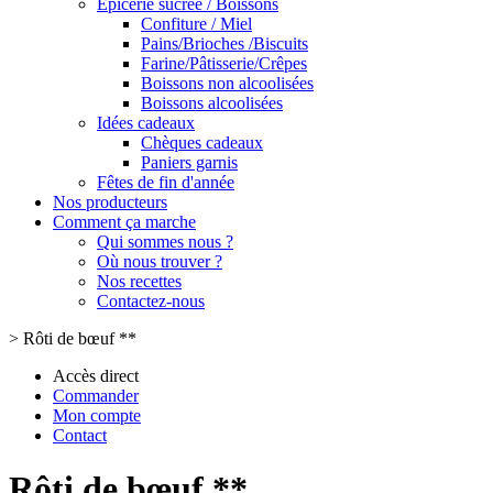
Epicerie sucrée / Boissons
Confiture / Miel
Pains/Brioches /Biscuits
Farine/Pâtisserie/Crêpes
Boissons non alcoolisées
Boissons alcoolisées
Idées cadeaux
Chèques cadeaux
Paniers garnis
Fêtes de fin d'année
Nos producteurs
Comment ça marche
Qui sommes nous ?
Où nous trouver ?
Nos recettes
Contactez-nous
>
Rôti de bœuf **
Accès direct
Commander
Mon compte
Contact
Rôti de bœuf **