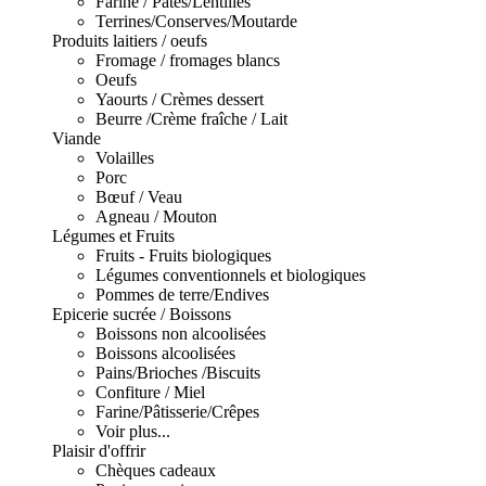
Farine / Pâtes/Lentilles
Terrines/Conserves/Moutarde
Produits laitiers / oeufs
Fromage / fromages blancs
Oeufs
Yaourts / Crèmes dessert
Beurre /Crème fraîche / Lait
Viande
Volailles
Porc
Bœuf / Veau
Agneau / Mouton
Légumes et Fruits
Fruits - Fruits biologiques
Légumes conventionnels et biologiques
Pommes de terre/Endives
Epicerie sucrée / Boissons
Boissons non alcoolisées
Boissons alcoolisées
Pains/Brioches /Biscuits
Confiture / Miel
Farine/Pâtisserie/Crêpes
Voir plus...
Plaisir d'offrir
Chèques cadeaux