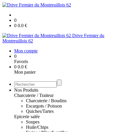
0
0
0.0
€
Drive Fermier du
Montreuillois 62
Mon compte
0
Favoris
0
0.0
€
Mon panier
Nos Produits
Charcuterie / Traiteur
Charcuterie / Boudins
Escargots / Poisson
Quiches/Tartes
Epicerie salée
Soupes
Huile/Chips