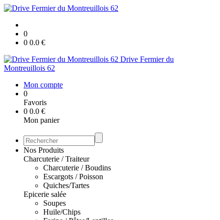
0
0
0.0
€
Drive Fermier du
Montreuillois 62
Mon compte
0
Favoris
0
0.0
€
Mon panier
Nos Produits
Charcuterie / Traiteur
Charcuterie / Boudins
Escargots / Poisson
Quiches/Tartes
Epicerie salée
Soupes
Huile/Chips