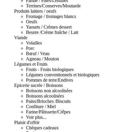
Farine / Pâtes/Lentilles
Terrines/Conserves/Moutarde
Produits laitiers / oeufs
Fromage / fromages blancs
Oeufs
Yaourts / Crèmes dessert
Beurre /Crème fraîche / Lait
Viande
Volailles
Porc
Bœuf / Veau
Agneau / Mouton
Légumes et Fruits
Fruits - Fruits biologiques
Légumes conventionnels et biologiques
Pommes de terre/Endives
Epicerie sucrée / Boissons
Boissons non alcoolisées
Boissons alcoolisées
Pains/Brioches /Biscuits
Confiture / Miel
Farine/Pâtisserie/Crêpes
Voir plus...
Plaisir d'offrir
Chèques cadeaux