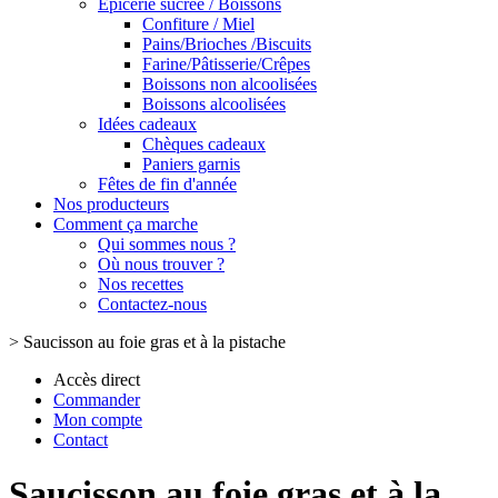
Epicerie sucrée / Boissons
Confiture / Miel
Pains/Brioches /Biscuits
Farine/Pâtisserie/Crêpes
Boissons non alcoolisées
Boissons alcoolisées
Idées cadeaux
Chèques cadeaux
Paniers garnis
Fêtes de fin d'année
Nos producteurs
Comment ça marche
Qui sommes nous ?
Où nous trouver ?
Nos recettes
Contactez-nous
>
Saucisson au foie gras et à la pistache
Accès direct
Commander
Mon compte
Contact
Saucisson au foie gras et à la