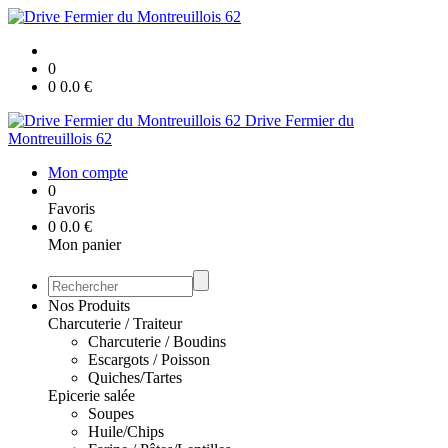
0
0
0.0
€
Drive Fermier du
Montreuillois 62
Mon compte
0
Favoris
0
0.0
€
Mon panier
Nos Produits
Charcuterie / Traiteur
Charcuterie / Boudins
Escargots / Poisson
Quiches/Tartes
Epicerie salée
Soupes
Huile/Chips