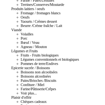
Farine / Pâtes/Lentilles
Terrines/Conserves/Moutarde
Produits laitiers / oeufs
Fromage / fromages blancs
Oeufs
Yaourts / Crèmes dessert
Beurre /Crème fraîche / Lait
Viande
Volailles
Porc
Bœuf / Veau
Agneau / Mouton
Légumes et Fruits
Fruits - Fruits biologiques
Légumes conventionnels et biologiques
Pommes de terre/Endives
Epicerie sucrée / Boissons
Boissons non alcoolisées
Boissons alcoolisées
Pains/Brioches /Biscuits
Confiture / Miel
Farine/Pâtisserie/Crêpes
Voir plus...
Plaisir d'offrir
Chèques cadeaux