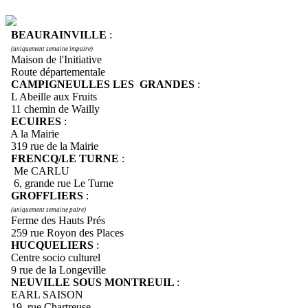
BEAURAINVILLE
:
(uniquement semaine impaire)
Maison de l'Initiative
Route départementale
CAMPIGNEULLES LES GRANDES
:
L Abeille aux Fruits
11 chemin de Wailly
ECUIRES
:
A la Mairie
319 rue de la Mairie
FRENCQ/LE TURNE
:
Me CARLU
6, grande rue Le Turne
GROFFLIERS
:
(uniquement semaine paire)
Ferme des Hauts Prés
259 rue Royon des Places
HUCQUELIERS
:
Centre socio culturel
9 rue de la Longeville
NEUVILLE SOUS MONTREUIL
:
EARL SAISON
19, rue Chartreuse