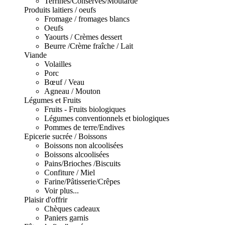
Terrines/Conserves/Moutarde
Produits laitiers / oeufs
Fromage / fromages blancs
Oeufs
Yaourts / Crèmes dessert
Beurre /Crème fraîche / Lait
Viande
Volailles
Porc
Bœuf / Veau
Agneau / Mouton
Légumes et Fruits
Fruits - Fruits biologiques
Légumes conventionnels et biologiques
Pommes de terre/Endives
Epicerie sucrée / Boissons
Boissons non alcoolisées
Boissons alcoolisées
Pains/Brioches /Biscuits
Confiture / Miel
Farine/Pâtisserie/Crêpes
Voir plus...
Plaisir d'offrir
Chèques cadeaux
Paniers garnis