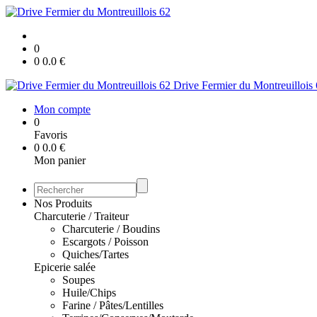
0
0
0.0
€
Drive Fermier du Montreuillois
Mon compte
0
Favoris
0
0.0
€
Mon panier
Nos Produits
Charcuterie / Traiteur
Charcuterie / Boudins
Escargots / Poisson
Quiches/Tartes
Epicerie salée
Soupes
Huile/Chips
Farine / Pâtes/Lentilles