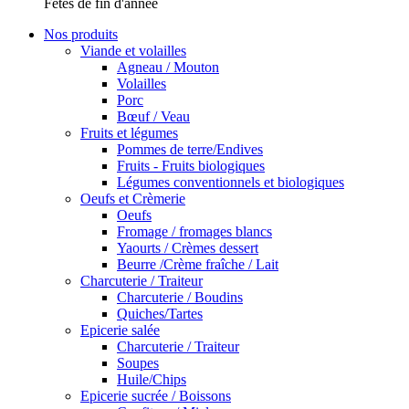
Fêtes de fin d'année
Nos produits
Viande et volailles
Agneau / Mouton
Volailles
Porc
Bœuf / Veau
Fruits et légumes
Pommes de terre/Endives
Fruits - Fruits biologiques
Légumes conventionnels et biologiques
Oeufs et Crèmerie
Oeufs
Fromage / fromages blancs
Yaourts / Crèmes dessert
Beurre /Crème fraîche / Lait
Charcuterie / Traiteur
Charcuterie / Boudins
Quiches/Tartes
Epicerie salée
Charcuterie / Traiteur
Soupes
Huile/Chips
Epicerie sucrée / Boissons