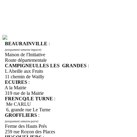
BEAURAINVILLE
:
(uniquement semaine impaire)
Maison de l'Initiative
Route départementale
CAMPIGNEULLES LES GRANDES
:
L Abeille aux Fruits
11 chemin de Wailly
ECUIRES
:
A la Mairie
319 rue de la Mairie
FRENCQ/LE TURNE
:
Me CARLU
6, grande rue Le Turne
GROFFLIERS
:
(uniquement semaine paire)
Ferme des Hauts Prés
259 rue Royon des Places