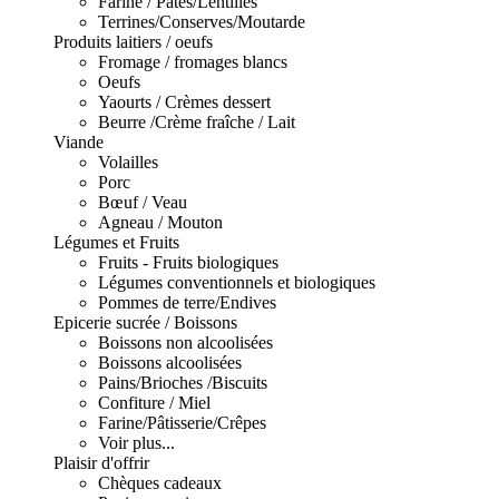
Farine / Pâtes/Lentilles
Terrines/Conserves/Moutarde
Produits laitiers / oeufs
Fromage / fromages blancs
Oeufs
Yaourts / Crèmes dessert
Beurre /Crème fraîche / Lait
Viande
Volailles
Porc
Bœuf / Veau
Agneau / Mouton
Légumes et Fruits
Fruits - Fruits biologiques
Légumes conventionnels et biologiques
Pommes de terre/Endives
Epicerie sucrée / Boissons
Boissons non alcoolisées
Boissons alcoolisées
Pains/Brioches /Biscuits
Confiture / Miel
Farine/Pâtisserie/Crêpes
Voir plus...
Plaisir d'offrir
Chèques cadeaux