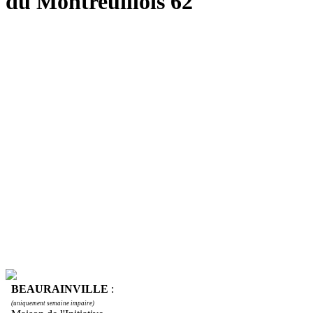
du Montreuillois 62
BEAURAINVILLE
:
(uniquement semaine impaire)