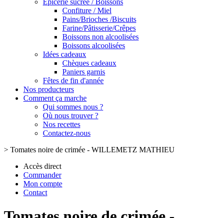
Epicerie sucrée / Boissons
Confiture / Miel
Pains/Brioches /Biscuits
Farine/Pâtisserie/Crêpes
Boissons non alcoolisées
Boissons alcoolisées
Idées cadeaux
Chèques cadeaux
Paniers garnis
Fêtes de fin d'année
Nos producteurs
Comment ça marche
Qui sommes nous ?
Où nous trouver ?
Nos recettes
Contactez-nous
>
Tomates noire de crimée - WILLEMETZ MATHIEU
Accès direct
Commander
Mon compte
Contact
Tomates noire de crimée -