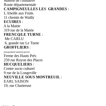
Maison de l'Initiative
Route départementale
CAMPIGNEULLES LES GRANDES
:
L Abeille aux Fruits
11 chemin de Wailly
ECUIRES
:
A la Mairie
319 rue de la Mairie
FRENCQ/LE TURNE
:
Me CARLU
6, grande rue Le Turne
GROFFLIERS
:
(uniquement semaine paire)
Ferme des Hauts Prés
259 rue Royon des Places
HUCQUELIERS
:
Centre socio culturel
9 rue de la Longeville
NEUVILLE SOUS MONTREUIL
:
EARL SAISON
19, rue Chartreuse