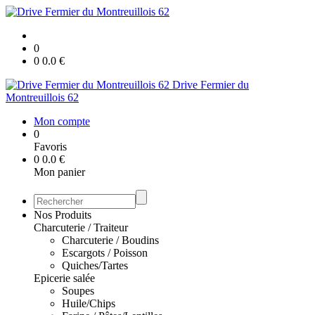
0
0
0.0
€
Drive Fermier du
Montreuillois 62
Mon compte
0
Favoris
0
0.0
€
Mon panier
Nos Produits
Charcuterie / Traiteur
Charcuterie / Boudins
Escargots / Poisson
Quiches/Tartes
Epicerie salée
Soupes
Huile/Chips