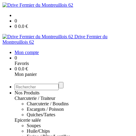
0
0
0.0
€
Drive Fermier du
Montreuillois 62
Mon compte
0
Favoris
0
0.0
€
Mon panier
Nos Produits
Charcuterie / Traiteur
Charcuterie / Boudins
Escargots / Poisson
Quiches/Tartes
Epicerie salée
Soupes
Huile/Chips