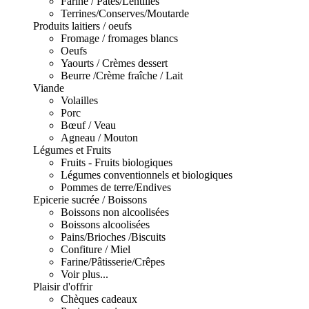
Farine / Pâtes/Lentilles
Terrines/Conserves/Moutarde
Produits laitiers / oeufs
Fromage / fromages blancs
Oeufs
Yaourts / Crèmes dessert
Beurre /Crème fraîche / Lait
Viande
Volailles
Porc
Bœuf / Veau
Agneau / Mouton
Légumes et Fruits
Fruits - Fruits biologiques
Légumes conventionnels et biologiques
Pommes de terre/Endives
Epicerie sucrée / Boissons
Boissons non alcoolisées
Boissons alcoolisées
Pains/Brioches /Biscuits
Confiture / Miel
Farine/Pâtisserie/Crêpes
Voir plus...
Plaisir d'offrir
Chèques cadeaux