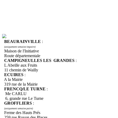
BEAURAINVILLE
:
(uniquement semaine impaire)
Maison de l'Initiative
Route départementale
CAMPIGNEULLES LES GRANDES
:
L Abeille aux Fruits
11 chemin de Wailly
ECUIRES
:
A la Mairie
319 rue de la Mairie
FRENCQ/LE TURNE
:
Me CARLU
6, grande rue Le Turne
GROFFLIERS
:
(uniquement semaine paire)
Ferme des Hauts Prés
259 rue Royon des Places