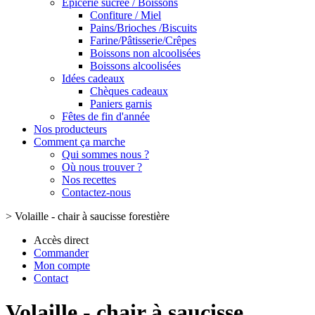
Epicerie sucrée / Boissons
Confiture / Miel
Pains/Brioches /Biscuits
Farine/Pâtisserie/Crêpes
Boissons non alcoolisées
Boissons alcoolisées
Idées cadeaux
Chèques cadeaux
Paniers garnis
Fêtes de fin d'année
Nos producteurs
Comment ça marche
Qui sommes nous ?
Où nous trouver ?
Nos recettes
Contactez-nous
>
Volaille - chair à saucisse forestière
Accès direct
Commander
Mon compte
Contact
Volaille - chair à saucisse