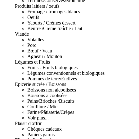
Terrines/Conserves/Moutarde
Produits laitiers / oeufs
Fromage / fromages blancs
Oeufs
Yaourts / Crèmes dessert
Beurre /Crème fraîche / Lait
Viande
Volailles
Porc
Bœuf / Veau
Agneau / Mouton
Légumes et Fruits
Fruits - Fruits biologiques
Légumes conventionnels et biologiques
Pommes de terre/Endives
Epicerie sucrée / Boissons
Boissons non alcoolisées
Boissons alcoolisées
Pains/Brioches /Biscuits
Confiture / Miel
Farine/Pâtisserie/Crêpes
Voir plus...
Plaisir d'offrir
Chèques cadeaux
Paniers garnis