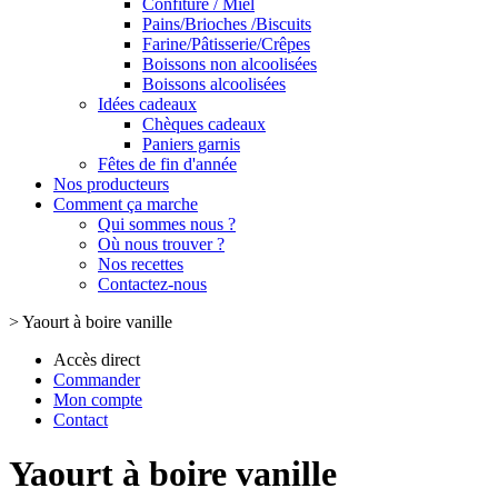
Confiture / Miel
Pains/Brioches /Biscuits
Farine/Pâtisserie/Crêpes
Boissons non alcoolisées
Boissons alcoolisées
Idées cadeaux
Chèques cadeaux
Paniers garnis
Fêtes de fin d'année
Nos producteurs
Comment ça marche
Qui sommes nous ?
Où nous trouver ?
Nos recettes
Contactez-nous
>
Yaourt à boire vanille
Accès direct
Commander
Mon compte
Contact
Yaourt à boire vanille