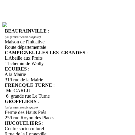
BEAURAINVILLE
:
(uniquement semaine impaire)
Maison de l'Initiative
Route départementale
CAMPIGNEULLES LES GRANDES
:
L Abeille aux Fruits
11 chemin de Wailly
ECUIRES
:
A la Mairie
319 rue de la Mairie
FRENCQ/LE TURNE
:
Me CARLU
6, grande rue Le Turne
GROFFLIERS
:
(uniquement semaine paire)
Ferme des Hauts Prés
259 rue Royon des Places
HUCQUELIERS
:
Centre socio culturel
9 rue de la Longeville