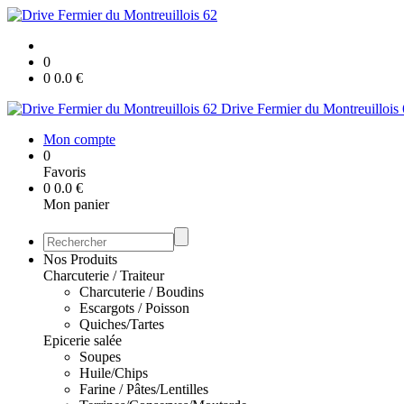
0
0
0.0
€
Drive Fermier du Montreuillois
Mon compte
0
Favoris
0
0.0
€
Mon panier
Nos Produits
Charcuterie / Traiteur
Charcuterie / Boudins
Escargots / Poisson
Quiches/Tartes
Epicerie salée
Soupes
Huile/Chips
Farine / Pâtes/Lentilles