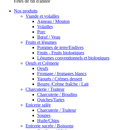
Fêtes de fin d'année
Nos produits
Viande et volailles
Agneau / Mouton
Volailles
Porc
Bœuf / Veau
Fruits et légumes
Pommes de terre/Endives
Fruits - Fruits biologiques
Légumes conventionnels et biologiques
Oeufs et Crèmerie
Oeufs
Fromage / fromages blancs
Yaourts / Crèmes dessert
Beurre /Crème fraîche / Lait
Charcuterie / Traiteur
Charcuterie / Boudins
Quiches/Tartes
Epicerie salée
Charcuterie / Traiteur
Soupes
Huile/Chips
Epicerie sucrée / Boissons