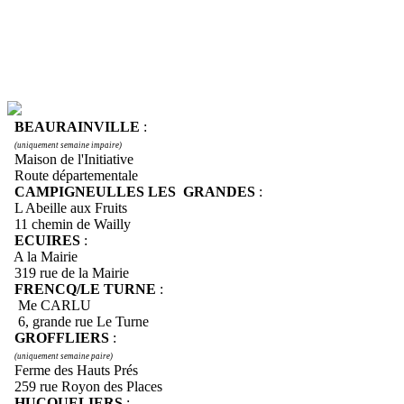
BEAURAINVILLE
:
(uniquement semaine impaire)
Maison de l'Initiative
Route départementale
CAMPIGNEULLES LES GRANDES
:
L Abeille aux Fruits
11 chemin de Wailly
ECUIRES
:
A la Mairie
319 rue de la Mairie
FRENCQ/LE TURNE
:
Me CARLU
6, grande rue Le Turne
GROFFLIERS
:
(uniquement semaine paire)
Ferme des Hauts Prés
259 rue Royon des Places
HUCQUELIERS
: