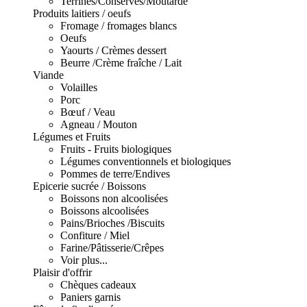
Terrines/Conserves/Moutarde
Produits laitiers / oeufs
Fromage / fromages blancs
Oeufs
Yaourts / Crèmes dessert
Beurre /Crème fraîche / Lait
Viande
Volailles
Porc
Bœuf / Veau
Agneau / Mouton
Légumes et Fruits
Fruits - Fruits biologiques
Légumes conventionnels et biologiques
Pommes de terre/Endives
Epicerie sucrée / Boissons
Boissons non alcoolisées
Boissons alcoolisées
Pains/Brioches /Biscuits
Confiture / Miel
Farine/Pâtisserie/Crêpes
Voir plus...
Plaisir d'offrir
Chèques cadeaux
Paniers garnis