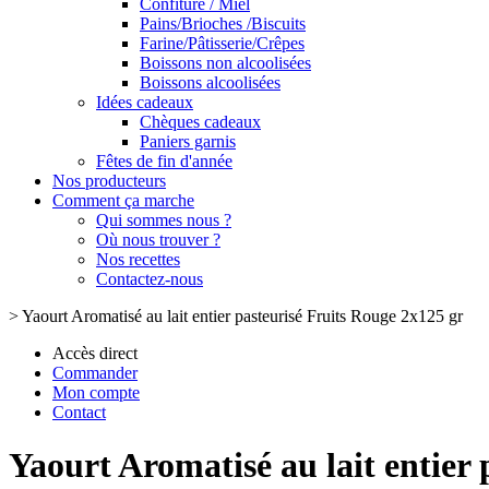
Confiture / Miel
Pains/Brioches /Biscuits
Farine/Pâtisserie/Crêpes
Boissons non alcoolisées
Boissons alcoolisées
Idées cadeaux
Chèques cadeaux
Paniers garnis
Fêtes de fin d'année
Nos producteurs
Comment ça marche
Qui sommes nous ?
Où nous trouver ?
Nos recettes
Contactez-nous
>
Yaourt Aromatisé au lait entier pasteurisé Fruits Rouge 2x125 gr
Accès direct
Commander
Mon compte
Contact
Yaourt Aromatisé au lait entier