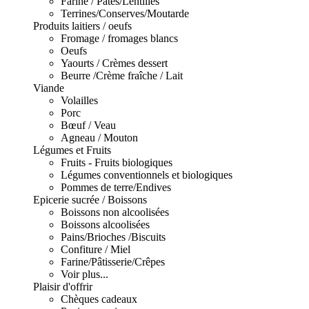
Farine / Pâtes/Lentilles
Terrines/Conserves/Moutarde
Produits laitiers / oeufs
Fromage / fromages blancs
Oeufs
Yaourts / Crèmes dessert
Beurre /Crème fraîche / Lait
Viande
Volailles
Porc
Bœuf / Veau
Agneau / Mouton
Légumes et Fruits
Fruits - Fruits biologiques
Légumes conventionnels et biologiques
Pommes de terre/Endives
Epicerie sucrée / Boissons
Boissons non alcoolisées
Boissons alcoolisées
Pains/Brioches /Biscuits
Confiture / Miel
Farine/Pâtisserie/Crêpes
Voir plus...
Plaisir d'offrir
Chèques cadeaux