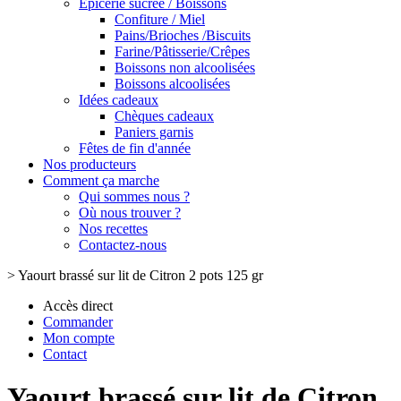
Epicerie sucrée / Boissons
Confiture / Miel
Pains/Brioches /Biscuits
Farine/Pâtisserie/Crêpes
Boissons non alcoolisées
Boissons alcoolisées
Idées cadeaux
Chèques cadeaux
Paniers garnis
Fêtes de fin d'année
Nos producteurs
Comment ça marche
Qui sommes nous ?
Où nous trouver ?
Nos recettes
Contactez-nous
>
Yaourt brassé sur lit de Citron 2 pots 125 gr
Accès direct
Commander
Mon compte
Contact
Yaourt brassé sur lit de Citron