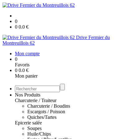
0
0
0.0
€
Drive Fermier du
Montreuillois 62
Mon compte
0
Favoris
0
0.0
€
Mon panier
Nos Produits
Charcuterie / Traiteur
Charcuterie / Boudins
Escargots / Poisson
Quiches/Tartes
Epicerie salée
Soupes
Huile/Chips