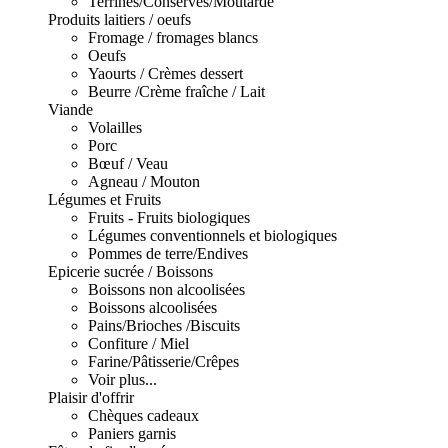
Terrines/Conserves/Moutarde
Produits laitiers / oeufs
Fromage / fromages blancs
Oeufs
Yaourts / Crèmes dessert
Beurre /Crème fraîche / Lait
Viande
Volailles
Porc
Bœuf / Veau
Agneau / Mouton
Légumes et Fruits
Fruits - Fruits biologiques
Légumes conventionnels et biologiques
Pommes de terre/Endives
Epicerie sucrée / Boissons
Boissons non alcoolisées
Boissons alcoolisées
Pains/Brioches /Biscuits
Confiture / Miel
Farine/Pâtisserie/Crêpes
Voir plus...
Plaisir d'offrir
Chèques cadeaux
Paniers garnis