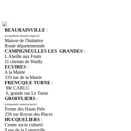
BEAURAINVILLE
:
(uniquement semaine impaire)
Maison de l'Initiative
Route départementale
CAMPIGNEULLES LES GRANDES
:
L Abeille aux Fruits
11 chemin de Wailly
ECUIRES
:
A la Mairie
319 rue de la Mairie
FRENCQ/LE TURNE
:
Me CARLU
6, grande rue Le Turne
GROFFLIERS
:
(uniquement semaine paire)
Ferme des Hauts Prés
259 rue Royon des Places
HUCQUELIERS
:
Centre socio culturel
9 rue de la Longeville