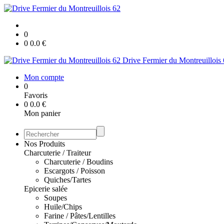
0
0
0.0
€
Drive Fermier du Montreuillois
Mon compte
0
Favoris
0
0.0
€
Mon panier
Nos Produits
Charcuterie / Traiteur
Charcuterie / Boudins
Escargots / Poisson
Quiches/Tartes
Epicerie salée
Soupes
Huile/Chips
Farine / Pâtes/Lentilles