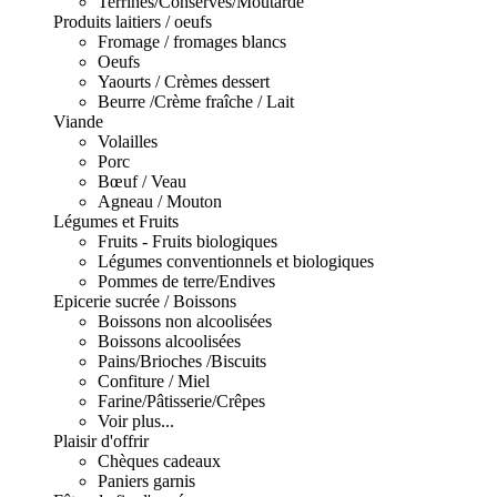
Terrines/Conserves/Moutarde
Produits laitiers / oeufs
Fromage / fromages blancs
Oeufs
Yaourts / Crèmes dessert
Beurre /Crème fraîche / Lait
Viande
Volailles
Porc
Bœuf / Veau
Agneau / Mouton
Légumes et Fruits
Fruits - Fruits biologiques
Légumes conventionnels et biologiques
Pommes de terre/Endives
Epicerie sucrée / Boissons
Boissons non alcoolisées
Boissons alcoolisées
Pains/Brioches /Biscuits
Confiture / Miel
Farine/Pâtisserie/Crêpes
Voir plus...
Plaisir d'offrir
Chèques cadeaux
Paniers garnis