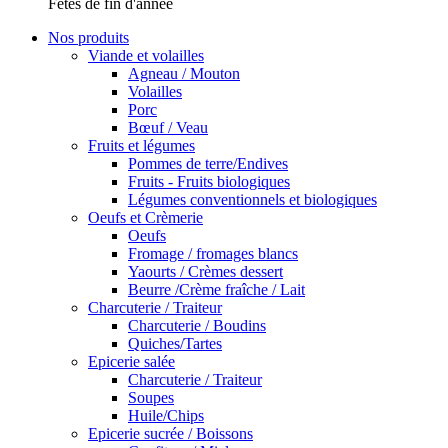
Fêtes de fin d'année
Nos produits
Viande et volailles
Agneau / Mouton
Volailles
Porc
Bœuf / Veau
Fruits et légumes
Pommes de terre/Endives
Fruits - Fruits biologiques
Légumes conventionnels et biologiques
Oeufs et Crèmerie
Oeufs
Fromage / fromages blancs
Yaourts / Crèmes dessert
Beurre /Crème fraîche / Lait
Charcuterie / Traiteur
Charcuterie / Boudins
Quiches/Tartes
Epicerie salée
Charcuterie / Traiteur
Soupes
Huile/Chips
Epicerie sucrée / Boissons