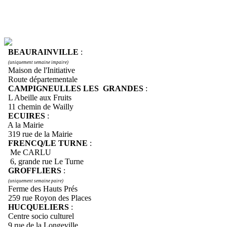
BEAURAINVILLE
:
(uniquement semaine impaire)
Maison de l'Initiative
Route départementale
CAMPIGNEULLES LES GRANDES
:
L Abeille aux Fruits
11 chemin de Wailly
ECUIRES
:
A la Mairie
319 rue de la Mairie
FRENCQ/LE TURNE
:
Me CARLU
6, grande rue Le Turne
GROFFLIERS
:
(uniquement semaine paire)
Ferme des Hauts Prés
259 rue Royon des Places
HUCQUELIERS
:
Centre socio culturel
9 rue de la Longeville