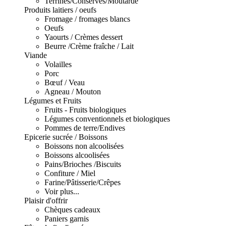
Terrines/Conserves/Moutarde
Produits laitiers / oeufs
Fromage / fromages blancs
Oeufs
Yaourts / Crèmes dessert
Beurre /Crème fraîche / Lait
Viande
Volailles
Porc
Bœuf / Veau
Agneau / Mouton
Légumes et Fruits
Fruits - Fruits biologiques
Légumes conventionnels et biologiques
Pommes de terre/Endives
Epicerie sucrée / Boissons
Boissons non alcoolisées
Boissons alcoolisées
Pains/Brioches /Biscuits
Confiture / Miel
Farine/Pâtisserie/Crêpes
Voir plus...
Plaisir d'offrir
Chèques cadeaux
Paniers garnis