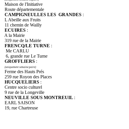
Maison de l'Initiative
Route départementale
CAMPIGNEULLES LES GRANDES
:
L Abeille aux Fruits
11 chemin de Wailly
ECUIRES
:
A la Mairie
319 rue de la Mairie
FRENCQ/LE TURNE
:
Me CARLU
6, grande rue Le Turne
GROFFLIERS
:
(uniquement semaine paire)
Ferme des Hauts Prés
259 rue Royon des Places
HUCQUELIERS
:
Centre socio culturel
9 rue de la Longeville
NEUVILLE SOUS MONTREUIL
:
EARL SAISON
19, rue Chartreuse