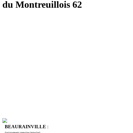
du Montreuillois 62
BEAURAINVILLE
:
(uniquement semaine impaire)