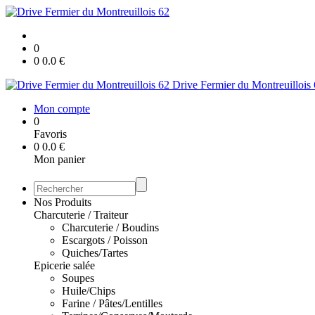
0
0
0.0
€
Drive Fermier du Montreuillois
Mon compte
0
Favoris
0
0.0
€
Mon panier
Nos Produits
Charcuterie / Traiteur
Charcuterie / Boudins
Escargots / Poisson
Quiches/Tartes
Epicerie salée
Soupes
Huile/Chips
Farine / Pâtes/Lentilles