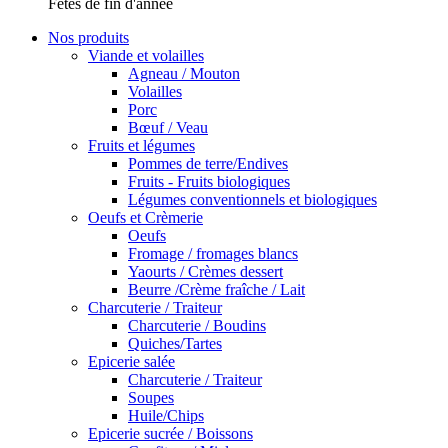
Fêtes de fin d'année
Nos produits
Viande et volailles
Agneau / Mouton
Volailles
Porc
Bœuf / Veau
Fruits et légumes
Pommes de terre/Endives
Fruits - Fruits biologiques
Légumes conventionnels et biologiques
Oeufs et Crèmerie
Oeufs
Fromage / fromages blancs
Yaourts / Crèmes dessert
Beurre /Crème fraîche / Lait
Charcuterie / Traiteur
Charcuterie / Boudins
Quiches/Tartes
Epicerie salée
Charcuterie / Traiteur
Soupes
Huile/Chips
Epicerie sucrée / Boissons