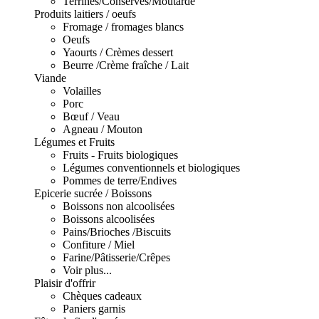
Terrines/Conserves/Moutarde
Produits laitiers / oeufs
Fromage / fromages blancs
Oeufs
Yaourts / Crèmes dessert
Beurre /Crème fraîche / Lait
Viande
Volailles
Porc
Bœuf / Veau
Agneau / Mouton
Légumes et Fruits
Fruits - Fruits biologiques
Légumes conventionnels et biologiques
Pommes de terre/Endives
Epicerie sucrée / Boissons
Boissons non alcoolisées
Boissons alcoolisées
Pains/Brioches /Biscuits
Confiture / Miel
Farine/Pâtisserie/Crêpes
Voir plus...
Plaisir d'offrir
Chèques cadeaux
Paniers garnis