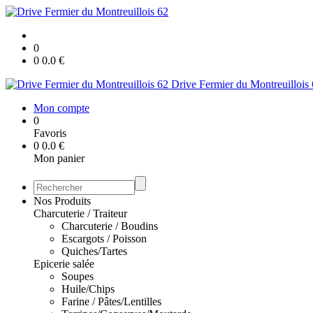
0
0
0.0
€
Drive Fermier du Montreuillois
Mon compte
0
Favoris
0
0.0
€
Mon panier
Nos Produits
Charcuterie / Traiteur
Charcuterie / Boudins
Escargots / Poisson
Quiches/Tartes
Epicerie salée
Soupes
Huile/Chips
Farine / Pâtes/Lentilles