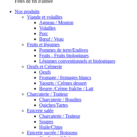
Fêtes de fin d'année
Nos produits
Viande et volailles
Agneau / Mouton
Volailles
Porc
Bœuf / Veau
Fruits et légumes
Pommes de terre/Endives
Fruits - Fruits biologiques
Légumes conventionnels et biologiques
Oeufs et Crèmerie
Oeufs
Fromage / fromages blancs
Yaourts / Crèmes dessert
Beurre /Crème fraîche / Lait
Charcuterie / Traiteur
Charcuterie / Boudins
Quiches/Tartes
Epicerie salée
Charcuterie / Traiteur
Soupes
Huile/Chips
Epicerie sucrée / Boissons