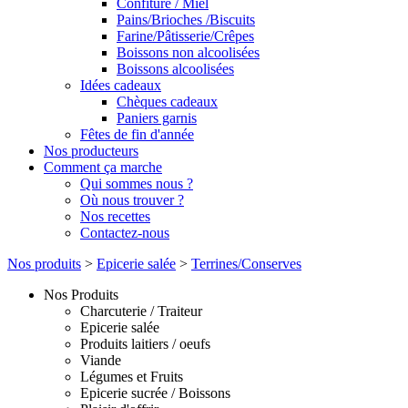
Confiture / Miel
Pains/Brioches /Biscuits
Farine/Pâtisserie/Crêpes
Boissons non alcoolisées
Boissons alcoolisées
Idées cadeaux
Chèques cadeaux
Paniers garnis
Fêtes de fin d'année
Nos producteurs
Comment ça marche
Qui sommes nous ?
Où nous trouver ?
Nos recettes
Contactez-nous
Nos produits
>
Epicerie salée
>
Terrines/Conserves
Nos Produits
Charcuterie / Traiteur
Epicerie salée
Produits laitiers / oeufs
Viande
Légumes et Fruits
Epicerie sucrée / Boissons