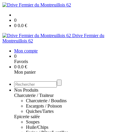
0
0
0.0
€
Drive Fermier du
Montreuillois 62
Mon compte
0
Favoris
0
0.0
€
Mon panier
Nos Produits
Charcuterie / Traiteur
Charcuterie / Boudins
Escargots / Poisson
Quiches/Tartes
Epicerie salée
Soupes
Huile/Chips