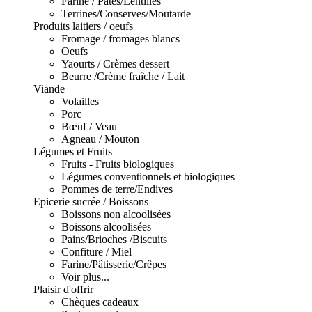
Farine / Pâtes/Lentilles
Terrines/Conserves/Moutarde
Produits laitiers / oeufs
Fromage / fromages blancs
Oeufs
Yaourts / Crèmes dessert
Beurre /Crème fraîche / Lait
Viande
Volailles
Porc
Bœuf / Veau
Agneau / Mouton
Légumes et Fruits
Fruits - Fruits biologiques
Légumes conventionnels et biologiques
Pommes de terre/Endives
Epicerie sucrée / Boissons
Boissons non alcoolisées
Boissons alcoolisées
Pains/Brioches /Biscuits
Confiture / Miel
Farine/Pâtisserie/Crêpes
Voir plus...
Plaisir d'offrir
Chèques cadeaux