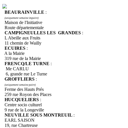
BEAURAINVILLE
:
(uniquement semaine impaire)
Maison de l'Initiative
Route départementale
CAMPIGNEULLES LES GRANDES
:
L Abeille aux Fruits
11 chemin de Wailly
ECUIRES
:
A la Mairie
319 rue de la Mairie
FRENCQ/LE TURNE
:
Me CARLU
6, grande rue Le Turne
GROFFLIERS
:
(uniquement semaine paire)
Ferme des Hauts Prés
259 rue Royon des Places
HUCQUELIERS
:
Centre socio culturel
9 rue de la Longeville
NEUVILLE SOUS MONTREUIL
:
EARL SAISON
19, rue Chartreuse