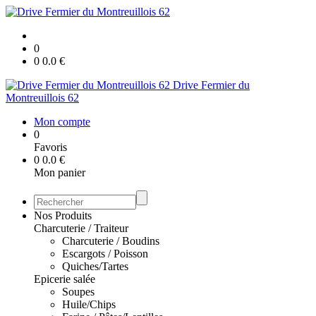
0
0
0.0
€
Drive Fermier du
Montreuillois 62
Mon compte
0
Favoris
0
0.0
€
Mon panier
Nos Produits
Charcuterie / Traiteur
Charcuterie / Boudins
Escargots / Poisson
Quiches/Tartes
Epicerie salée
Soupes
Huile/Chips