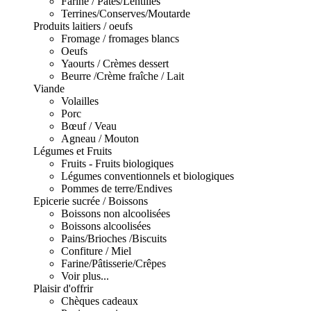
Farine / Pâtes/Lentilles
Terrines/Conserves/Moutarde
Produits laitiers / oeufs
Fromage / fromages blancs
Oeufs
Yaourts / Crèmes dessert
Beurre /Crème fraîche / Lait
Viande
Volailles
Porc
Bœuf / Veau
Agneau / Mouton
Légumes et Fruits
Fruits - Fruits biologiques
Légumes conventionnels et biologiques
Pommes de terre/Endives
Epicerie sucrée / Boissons
Boissons non alcoolisées
Boissons alcoolisées
Pains/Brioches /Biscuits
Confiture / Miel
Farine/Pâtisserie/Crêpes
Voir plus...
Plaisir d'offrir
Chèques cadeaux