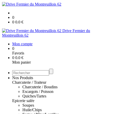
0
0
0.0
€
Drive Fermier du
Montreuillois 62
Mon compte
0
Favoris
0
0.0
€
Mon panier
Nos Produits
Charcuterie / Traiteur
Charcuterie / Boudins
Escargots / Poisson
Quiches/Tartes
Epicerie salée
Soupes
Huile/Chips