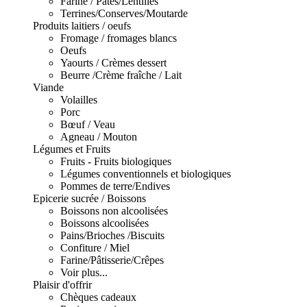
Farine / Pâtes/Lentilles
Terrines/Conserves/Moutarde
Produits laitiers / oeufs
Fromage / fromages blancs
Oeufs
Yaourts / Crèmes dessert
Beurre /Crème fraîche / Lait
Viande
Volailles
Porc
Bœuf / Veau
Agneau / Mouton
Légumes et Fruits
Fruits - Fruits biologiques
Légumes conventionnels et biologiques
Pommes de terre/Endives
Epicerie sucrée / Boissons
Boissons non alcoolisées
Boissons alcoolisées
Pains/Brioches /Biscuits
Confiture / Miel
Farine/Pâtisserie/Crêpes
Voir plus...
Plaisir d'offrir
Chèques cadeaux