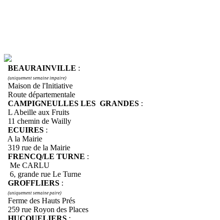
BEAURAINVILLE
:
(uniquement semaine impaire)
Maison de l'Initiative
Route départementale
CAMPIGNEULLES LES GRANDES
:
L Abeille aux Fruits
11 chemin de Wailly
ECUIRES
:
A la Mairie
319 rue de la Mairie
FRENCQ/LE TURNE
:
Me CARLU
6, grande rue Le Turne
GROFFLIERS
:
(uniquement semaine paire)
Ferme des Hauts Prés
259 rue Royon des Places
HUCQUELIERS
: