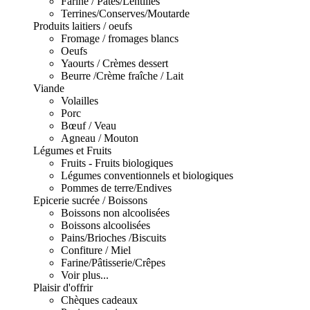
Farine / Pâtes/Lentilles
Terrines/Conserves/Moutarde
Produits laitiers / oeufs
Fromage / fromages blancs
Oeufs
Yaourts / Crèmes dessert
Beurre /Crème fraîche / Lait
Viande
Volailles
Porc
Bœuf / Veau
Agneau / Mouton
Légumes et Fruits
Fruits - Fruits biologiques
Légumes conventionnels et biologiques
Pommes de terre/Endives
Epicerie sucrée / Boissons
Boissons non alcoolisées
Boissons alcoolisées
Pains/Brioches /Biscuits
Confiture / Miel
Farine/Pâtisserie/Crêpes
Voir plus...
Plaisir d'offrir
Chèques cadeaux