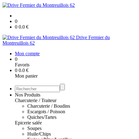
0
0
0.0
€
Drive Fermier du
Montreuillois 62
Mon compte
0
Favoris
0
0.0
€
Mon panier
Nos Produits
Charcuterie / Traiteur
Charcuterie / Boudins
Escargots / Poisson
Quiches/Tartes
Epicerie salée
Soupes
Huile/Chips