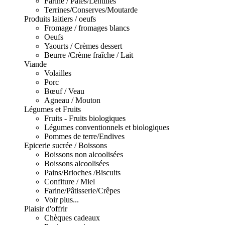
Farine / Pâtes/Lentilles
Terrines/Conserves/Moutarde
Produits laitiers / oeufs
Fromage / fromages blancs
Oeufs
Yaourts / Crèmes dessert
Beurre /Crème fraîche / Lait
Viande
Volailles
Porc
Bœuf / Veau
Agneau / Mouton
Légumes et Fruits
Fruits - Fruits biologiques
Légumes conventionnels et biologiques
Pommes de terre/Endives
Epicerie sucrée / Boissons
Boissons non alcoolisées
Boissons alcoolisées
Pains/Brioches /Biscuits
Confiture / Miel
Farine/Pâtisserie/Crêpes
Voir plus...
Plaisir d'offrir
Chèques cadeaux