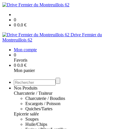
0
0
0.0
€
Drive Fermier du
Montreuillois 62
Mon compte
0
Favoris
0
0.0
€
Mon panier
Nos Produits
Charcuterie / Traiteur
Charcuterie / Boudins
Escargots / Poisson
Quiches/Tartes
Epicerie salée
Soupes
Huile/Chips