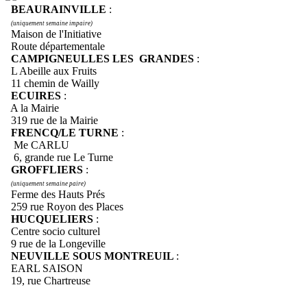
BEAURAINVILLE
:
(uniquement semaine impaire)
Maison de l'Initiative
Route départementale
CAMPIGNEULLES LES GRANDES
:
L Abeille aux Fruits
11 chemin de Wailly
ECUIRES
:
A la Mairie
319 rue de la Mairie
FRENCQ/LE TURNE
:
Me CARLU
6, grande rue Le Turne
GROFFLIERS
:
(uniquement semaine paire)
Ferme des Hauts Prés
259 rue Royon des Places
HUCQUELIERS
:
Centre socio culturel
9 rue de la Longeville
NEUVILLE SOUS MONTREUIL
:
EARL SAISON
19, rue Chartreuse