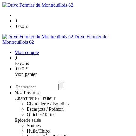
0
0
0.0
€
Drive Fermier du
Montreuillois 62
Mon compte
0
Favoris
0
0.0
€
Mon panier
Nos Produits
Charcuterie / Traiteur
Charcuterie / Boudins
Escargots / Poisson
Quiches/Tartes
Epicerie salée
Soupes
Huile/Chips