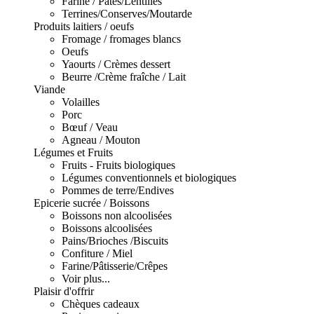
Farine / Pâtes/Lentilles
Terrines/Conserves/Moutarde
Produits laitiers / oeufs
Fromage / fromages blancs
Oeufs
Yaourts / Crèmes dessert
Beurre /Crème fraîche / Lait
Viande
Volailles
Porc
Bœuf / Veau
Agneau / Mouton
Légumes et Fruits
Fruits - Fruits biologiques
Légumes conventionnels et biologiques
Pommes de terre/Endives
Epicerie sucrée / Boissons
Boissons non alcoolisées
Boissons alcoolisées
Pains/Brioches /Biscuits
Confiture / Miel
Farine/Pâtisserie/Crêpes
Voir plus...
Plaisir d'offrir
Chèques cadeaux